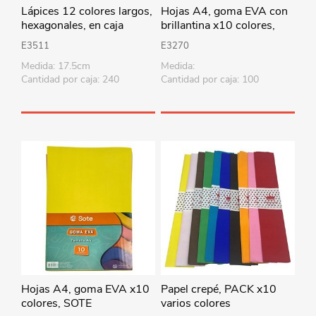
Lápices 12 colores largos,
Hojas A4, goma EVA con
hexagonales, en caja
brillantina x10 colores,
BEIFA
SOTE
E3511
E3270
Medida: 17.5cm
Medida:
Cantidad por caja: 240
Cantidad por caja: 100
Hojas A4, goma EVA x10
Papel crepé, PACK x10
colores, SOTE
varios colores