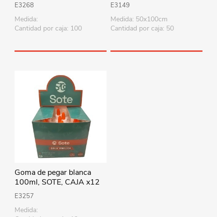
E3268
E3149
Medida:
Medida: 50x100cm
Cantidad por caja: 100
Cantidad por caja: 50
Goma de pegar blanca
100ml, SOTE, CAJA x12
E3257
Medida: