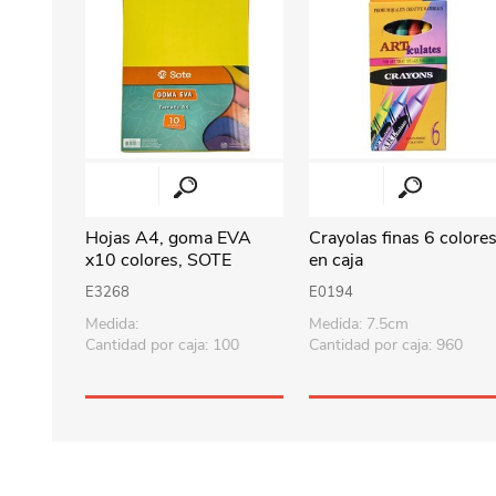
Hojas A4, goma EVA
Crayolas finas 6 colores
x10 colores, SOTE
en caja
E3268
E0194
Medida:
Medida: 7.5cm
Cantidad por caja: 100
Cantidad por caja: 960