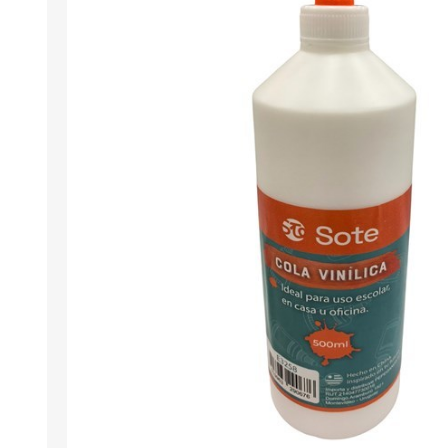
Berlina Air
GPLAST
BERLINA GLASS
GALA
Berlina Home Muebles
Berlina Outdoor
HOCO
PILTUR
KEMEI
Beauty Angel
Ninguna
Sote