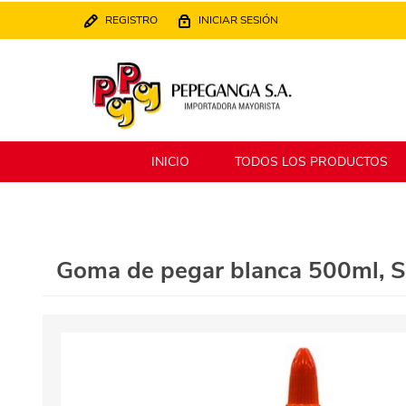
REGISTRO
INICIAR SESIÓN
INICIO
TODOS LOS PRODUCTOS
Berlina
Filippo
Goma de pegar blanca 500ml, 
MATPack
XALINGO
Alklin
Winning Star