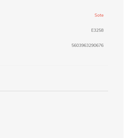
erlina Travel
mom
Sote
E3258
RAINHA
Maxeb
5603963290676
oofix
BEIFA
estway
Jilong
T&G
Armoric