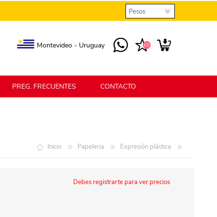
Montevideo - Uruguay
(0)
PREG. FRECUENTES
CONTACTO
elmax
Berlina Home
Inicio
Papeleria
Expresión plástica
erlina Home Jardín
Berlina Home Textil
Debes registrarte para ver precios
KLGO
SHPLAST