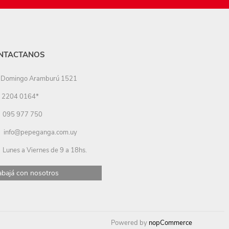
NTACTANOS
Domingo Aramburú 1521
2204 0164*
095 977 750
info@pepeganga.com.uy
Lunes a Viernes de 9 a 18hs.
abajá con nosotros
Powered by
nopCommerce