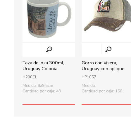
Taza de loza 300ml,
Gorro con visera,
Uruguay Colonia
Uruguay con aplique
COLONIA, Armoric
H200CL
HP1057
Medida: 8x9.5cm
Medida:
Cantidad por caja: 48
Cantidad por caja: 150