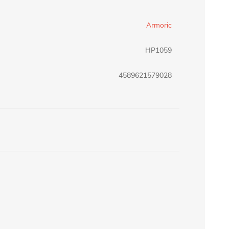
erlina Travel
mom
Armoric
HP1059
RAINHA
Maxeb
4589621579028
oofix
BEIFA
estway
Jilong
T&G
Armoric