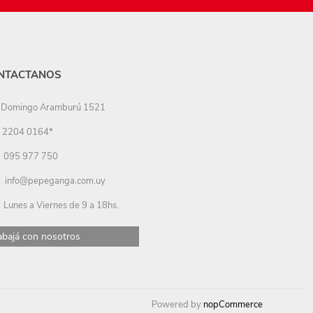
NTACTANOS
Domingo Aramburú 1521
2204 0164*
095 977 750
info@pepeganga.com.uy
Lunes a Viernes de 9 a 18hs.
abajá con nosotros
Powered by
nopCommerce