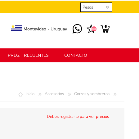
Montevideo - Uruguay
(0)
PREG. FRECUENTES
CONTACTO
elmax
Berlina Home
Inicio
Accesorios
Gorros y sombreros
erlina Home Jardín
Berlina Home Textil
Debes registrarte para ver precios
KLGO
SHPLAST