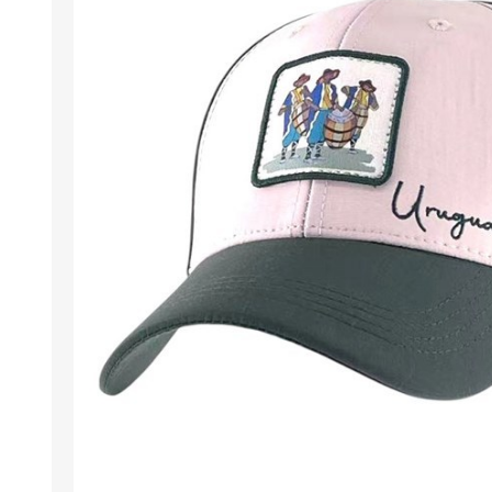
Berlina Air
GPLAST
BERLINA GLASS
GALA
Berlina Home Muebles
Berlina Outdoor
HOCO
PILTUR
KEMEI
Beauty Angel
Ninguna
Sote