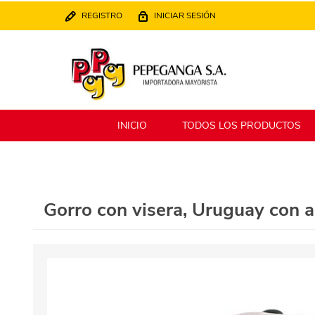
REGISTRO
INICIAR SESIÓN
INICIO
TODOS LOS PRODUCTOS
Berlina
Filippo
Gorro con visera, Uruguay con 
MATPack
XALINGO
Alklin
Winning Star