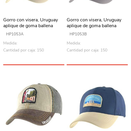
Gorro con visera, Uruguay
Gorro con visera, Uruguay
aplique de goma ballena
aplique de goma ballena
BEIGE, Armoric
GRIS, Armoric
HP1053A
HP1053B
Medida:
Medida:
Cantidad por caja: 150
Cantidad por caja: 150