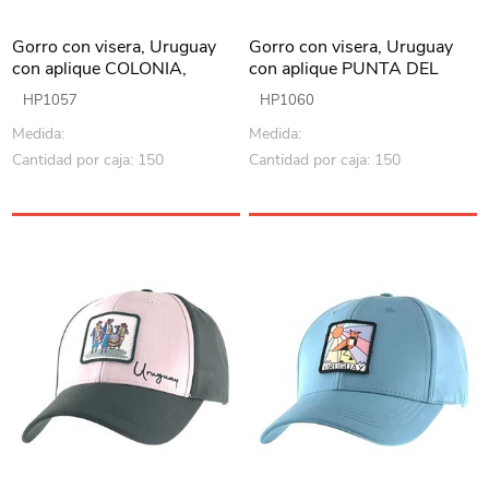
Gorro con visera, Uruguay
Gorro con visera, Uruguay
con aplique COLONIA,
con aplique PUNTA DEL
Armoric
ESTE , Armoric
HP1057
HP1060
Medida:
Medida:
Cantidad por caja: 150
Cantidad por caja: 150