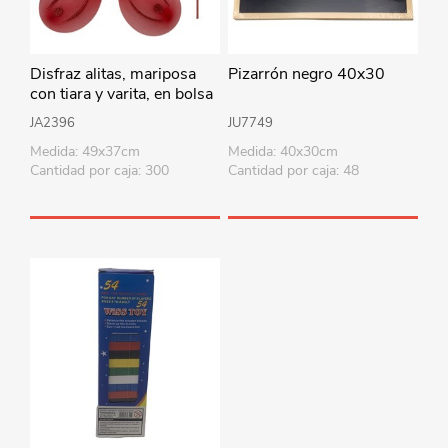
Disfraz alitas, mariposa
Pizarrón negro 40x30
con tiara y varita, en bolsa
varios colores
JA2396
JU7749
Medida: 49x37cm
Medida: 40x30cm
Cantidad por caja: 300
Cantidad por caja: 48