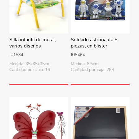
Silla infantil de metal,
Soldado astronauta 5
varios diseños
piezas, en blister
JU1584
JO5464
Medida: 35x35x35cm
Medida: 8.5cm
Cantidad por caja: 16
Cantidad por caja: 288