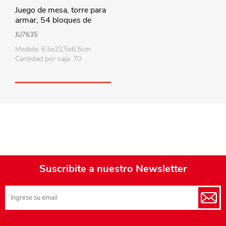
Juego de mesa, torre para
armar, 54 bloques de
madera, en caja
JU7635
Medida: 6,5x22,5x6,5cm
Cantidad por caja: 70
Suscribite a nuestro Newsletter