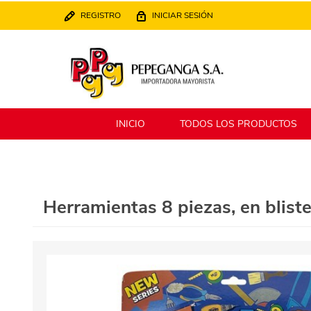
REGISTRO
INICIAR SESIÓN
INICIO
TODOS LOS PRODUCTOS
Berlina
Filippo
Herramientas 8 piezas, en bliste
MATPack
XALINGO
Alklin
Winning Star