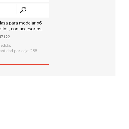
asa para modelar x6
ollos, con accesorios,
n blister
U7122
edida:
antidad por caja: 288