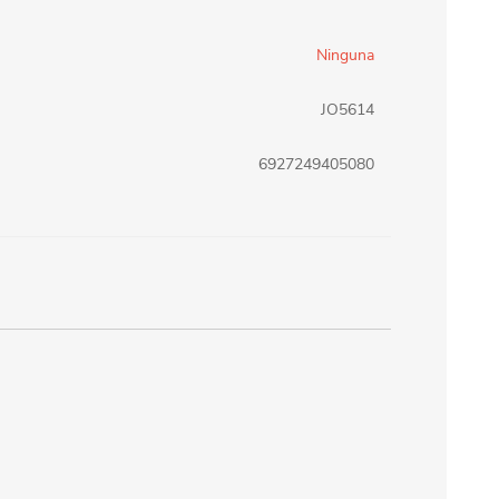
erlina Travel
mom
Ninguna
JO5614
RAINHA
Maxeb
6927249405080
oofix
BEIFA
estway
Jilong
T&G
Armoric