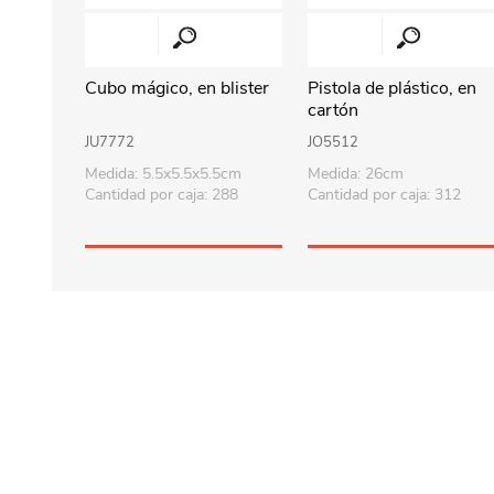
Cubo mágico, en blister
Pistola de plástico, en
cartón
JU7772
JO5512
Medida: 5.5x5.5x5.5cm
Medida: 26cm
Cantidad por caja: 288
Cantidad por caja: 312