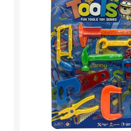
Berlina Air
GPLAST
BERLINA GLASS
GALA
Berlina Home Muebles
Berlina Outdoor
HOCO
PILTUR
KEMEI
Beauty Angel
Ninguna
Sote