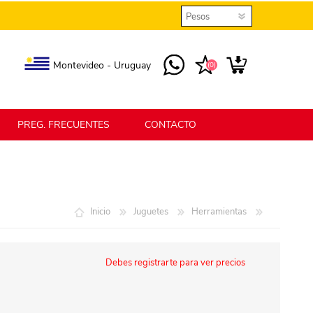
Montevideo - Uruguay
(0)
PREG. FRECUENTES
CONTACTO
elmax
Berlina Home
Inicio
Juguetes
Herramientas
erlina Home Jardín
Berlina Home Textil
Debes registrarte para ver precios
KLGO
SHPLAST