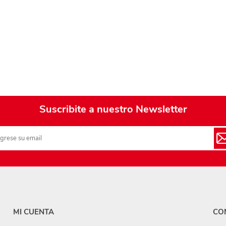
Playa y piscina
Juguetes para jardín
Rodados
Mobiliario-adornos-acces.
Instrumentos musicales
Casas,castillos y muebles
Suscribite a nuestro Newsletter
Amansaloco-spinner-
trompo
Ciencia
Juegos de salón
Bloques para armar
MI CUENTA
CO