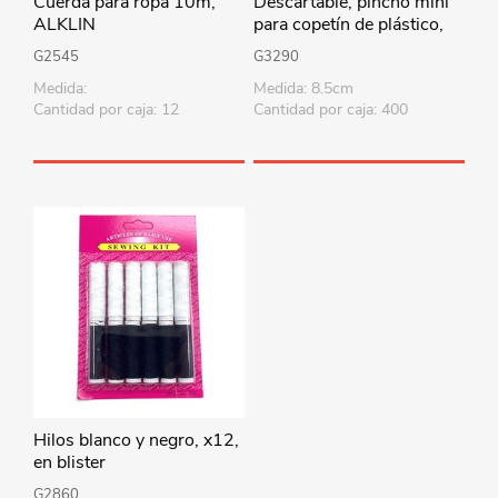
Cuerda para ropa 10m,
Descartable, pincho mini
ALKLIN
para copetín de plástico,
bolsa x50
G2545
G3290
Medida:
Medida: 8.5cm
Cantidad por caja: 12
Cantidad por caja: 400
Hilos blanco y negro, x12,
en blister
G2860