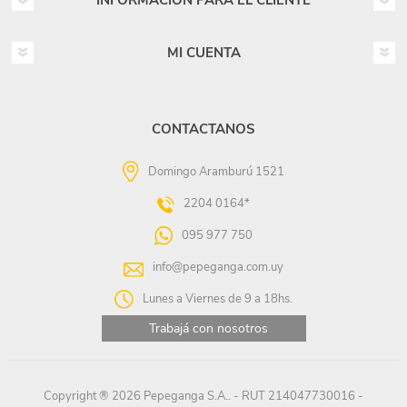
INFORMACIÓN PARA EL CLIENTE
MI CUENTA
CONTACTANOS
Domingo Aramburú 1521
2204 0164*
095 977 750
info@pepeganga.com.uy
Lunes a Viernes de 9 a 18hs.
Trabajá con nosotros
Copyright ® 2026 Pepeganga S.A.. - RUT 214047730016 -