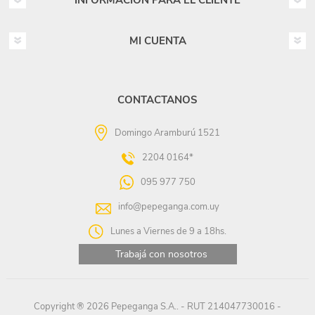
INFORMACIÓN PARA EL CLIENTE
MI CUENTA
CONTACTANOS
Domingo Aramburú 1521
2204 0164*
095 977 750
info@pepeganga.com.uy
Lunes a Viernes de 9 a 18hs.
Trabajá con nosotros
Copyright ® 2026 Pepeganga S.A.. - RUT 214047730016 -