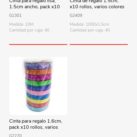
Cinta para regalo lisa,
Cinta de regalo 1.5cm,
1.5cm ancho, pack x10
x10 rollos, varios colores
rollos de varios colores
borde dorado
G1301
G2409
Medida: 10M
Medida: 1000x1.5cm
Cantidad por caja: 40
Cantidad por caja: 40
Cinta para regalo 1.6cm,
pack x10 rollos, varios
colores con diseño
G2270