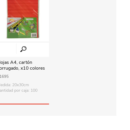
ojas A4, cartón
orrugado, x10 colores
1695
edida: 20x30cm
antidad por caja: 100