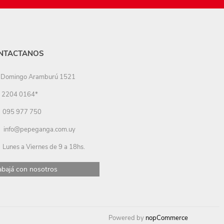
NTACTANOS
Domingo Aramburú 1521
2204 0164*
095 977 750
info@pepeganga.com.uy
Lunes a Viernes de 9 a 18hs.
abajá con nosotros
Powered by
nopCommerce