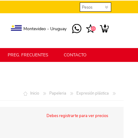
Montevideo - Uruguay
(0)
PREG. FRECUENTES
CONTACTO
elmax
Berlina Home
Inicio
Papeleria
Expresión plástica
erlina Home Jardín
Berlina Home Textil
Debes registrarte para ver precios
KLGO
SHPLAST