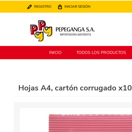
REGISTRO
INICIAR SESIÓN
INICIO
TODOS LOS PRODUCTOS
Berlina
Filippo
Hojas A4, cartón corrugado x10
MATPack
XALINGO
Alklin
Winning Star