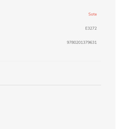
erlina Travel
mom
Sote
E3272
RAINHA
Maxeb
9780201379631
oofix
BEIFA
estway
Jilong
T&G
Armoric