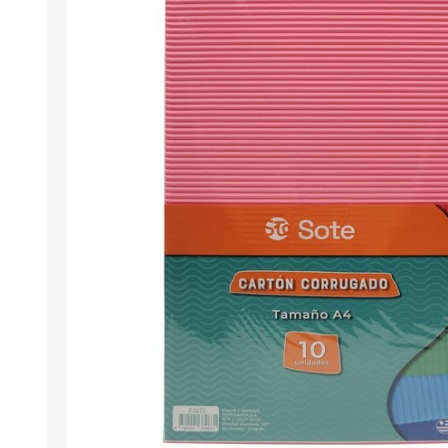
Berlina Air
GPLAST
BERLINA GLASS
GALA
Berlina Home Muebles
Berlina Outdoor
HOCO
PILTUR
KEMEI
Beauty Angel
Ninguna
Sote