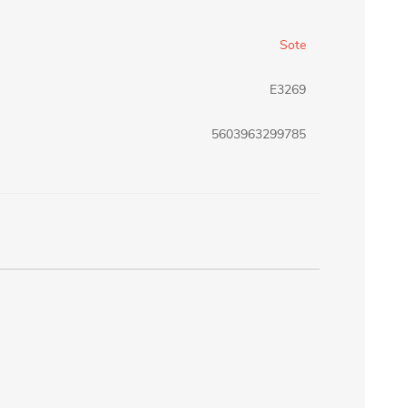
erlina Travel
mom
Sote
E3269
RAINHA
Maxeb
5603963299785
oofix
BEIFA
estway
Jilong
T&G
Armoric