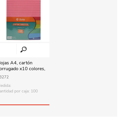
ojas A4, cartón
orrugado x10 colores,
SOTE
3272
edida:
antidad por caja: 100