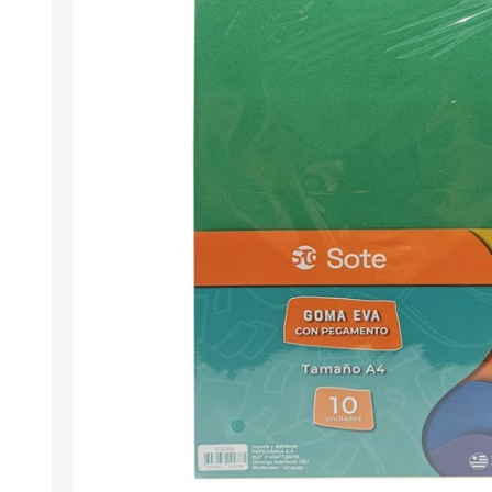
Berlina Air
GPLAST
BERLINA GLASS
GALA
Berlina Home Muebles
Berlina Outdoor
HOCO
PILTUR
KEMEI
Beauty Angel
Ninguna
Sote