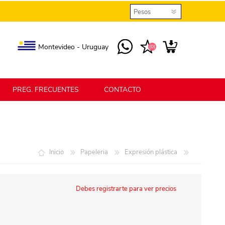
Montevideo - Uruguay
(0)
PREG. FRECUENTES
CONTACTO
elmax
Berlina Home
Inicio
Papeleria
Expresión plástica
erlina Home Jardín
Berlina Home Textil
Debes registrarte para ver precios
KLGO
SHPLAST