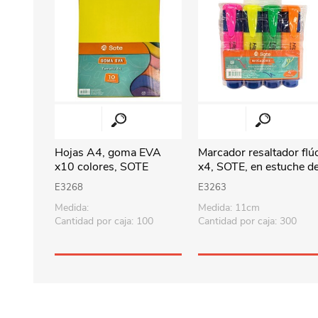
Hojas A4, goma EVA
Marcador resaltador flú
x10 colores, SOTE
x4, SOTE, en estuche d
PVC
E3268
E3263
Medida:
Medida: 11cm
Cantidad por caja: 100
Cantidad por caja: 300