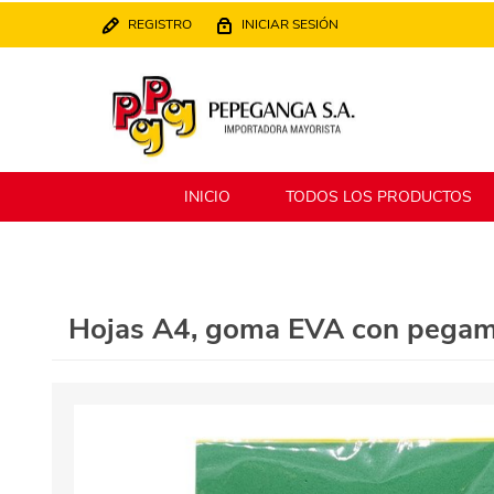
REGISTRO
INICIAR SESIÓN
INICIO
TODOS LOS PRODUCTOS
Berlina
Filippo
Hojas A4, goma EVA con pegame
MATPack
XALINGO
Alklin
Winning Star