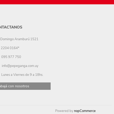
NTACTANOS
Domingo Aramburú 1521
2204 0164*
095 977 750
info@pepeganga.com.uy
Lunes a Viernes de 9 a 18hs.
abajá con nosotros
Powered by
nopCommerce