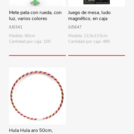
Mete pata con rueda, con
Juego de mesa, ludo
luz, varios colores
magnético, en caja
JU0341
JU5647
Medida: 60cm
Medida: 13,5x13,5cm
Cantidad por caja: 100
Cantidad por caja: 480
Hula Hula aro 50cm,