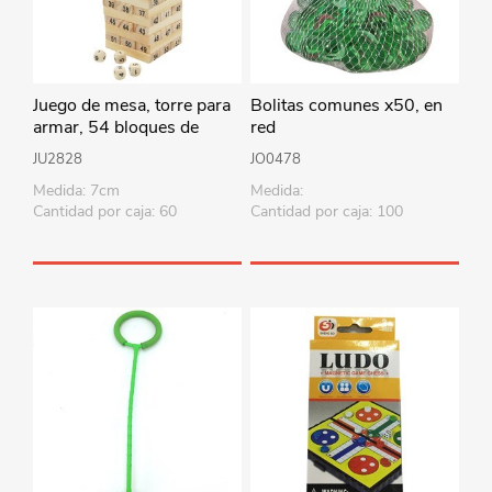
Juego de mesa, torre para
Bolitas comunes x50, en
armar, 54 bloques de
red
madera y 4 dados, en caja
JU2828
JO0478
Medida: 7cm
Medida:
Cantidad por caja: 60
Cantidad por caja: 100