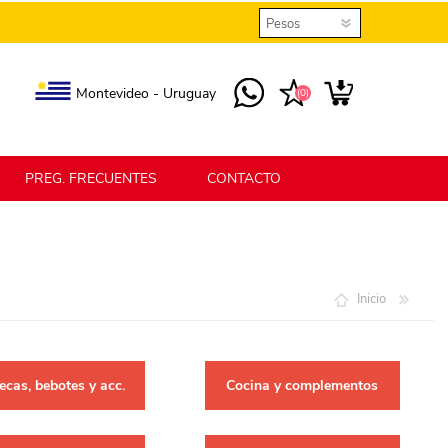
Montevideo - Uruguay
(0)
PREG. FRECUENTES
CONTACTO
elmax
Berlina Home
Inicio
erlina Home Jardín
Berlina Home Textil
cas, bebotes y acc.
Cocina y complementos
KLGO
SHPLAST