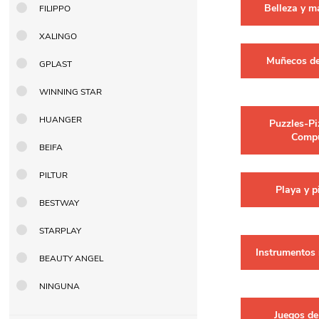
Belleza y m
FILIPPO
Berlina Air
GPLAST
XALINGO
Muñecos de
GPLAST
BERLINA GLASS
GALA
WINNING STAR
HUANGER
Puzzles-Pi
Comp
Berlina Home Muebles
Berlina Outdoor
BEIFA
PILTUR
Playa y p
HOCO
PILTUR
BESTWAY
STARPLAY
KEMEI
Beauty Angel
Instrumentos
BEAUTY ANGEL
NINGUNA
Ninguna
Sote
Juegos de