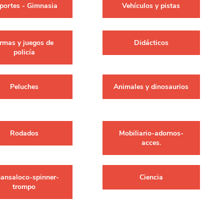
portes - Gimnasia
Vehículos y pistas
erlina Travel
mom
rmas y juegos de
Didácticos
policía
RAINHA
Maxeb
Peluches
Animales y dinosaurios
oofix
BEIFA
Rodados
Mobiliario-adornos-
estway
Jilong
acces.
T&G
Armoric
ansaloco-spinner-
Ciencia
trompo