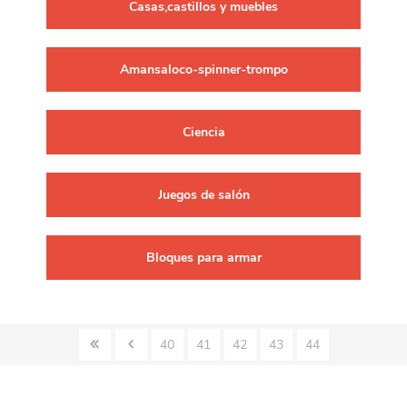
Casas,castillos y muebles
Amansaloco-spinner-trompo
Ciencia
Juegos de salón
Bloques para armar
40
41
42
43
44