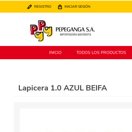
REGISTRO
INICIAR SESIÓN
INICIO
TODOS LOS PRODUCTOS
Berlina
Filippo
Lapicera 1.0 AZUL BEIFA
MATPack
XALINGO
Alklin
Winning Star