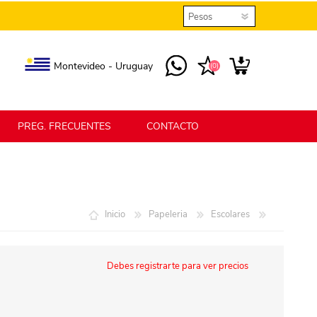
Montevideo - Uruguay
(0)
PREG. FRECUENTES
CONTACTO
elmax
Berlina Home
Inicio
Papeleria
Escolares
erlina Home Jardín
Berlina Home Textil
Debes registrarte para ver precios
KLGO
SHPLAST