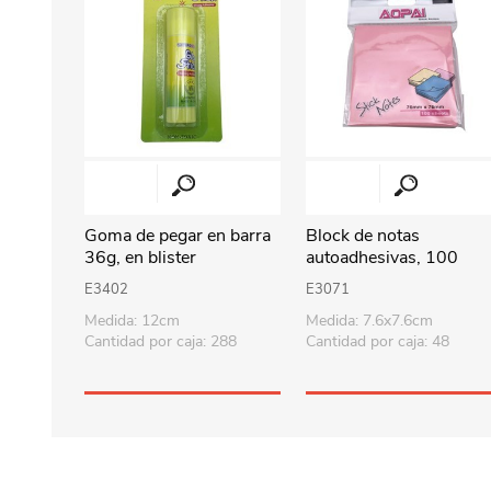
Goma de pegar en barra
Block de notas
36g, en blister
autoadhesivas, 100
hojas, en bolsa, varios
E3402
E3071
colores, PACK x12
Medida: 12cm
Medida: 7.6x7.6cm
Cantidad por caja: 288
Cantidad por caja: 48