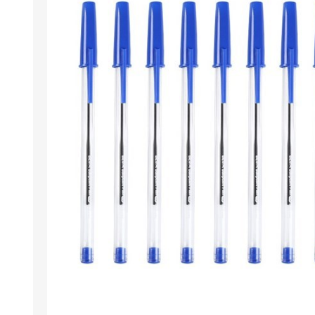
Berlina Air
GPLAST
BERLINA GLASS
GALA
Berlina Home Muebles
Berlina Outdoor
HOCO
PILTUR
KEMEI
Beauty Angel
Ninguna
Sote