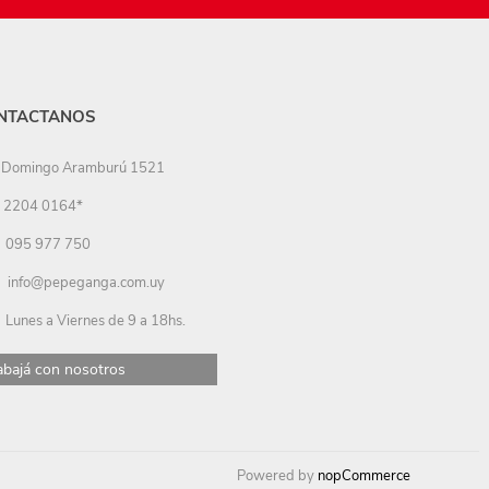
NTACTANOS
Domingo Aramburú 1521
2204 0164*
095 977 750
info@pepeganga.com.uy
Lunes a Viernes de 9 a 18hs.
abajá con nosotros
Powered by
nopCommerce