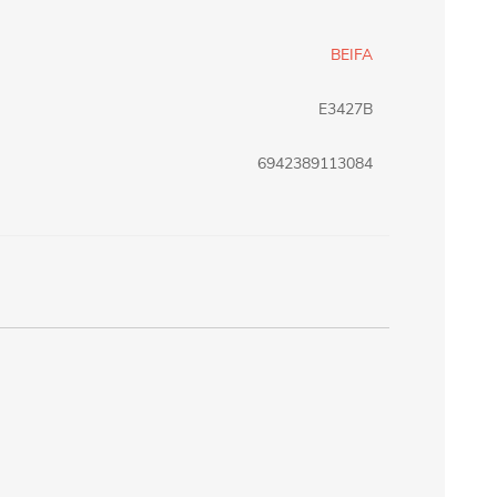
erlina Travel
mom
BEIFA
E3427B
RAINHA
Maxeb
6942389113084
oofix
BEIFA
estway
Jilong
T&G
Armoric