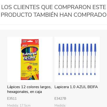
LOS CLIENTES QUE COMPRARON ESTE
PRODUCTO TAMBIÉN HAN COMPRADO
Lápices 12 colores largos,
Lapicera 1.0 AZUL BEIFA
hexagonales, en caja
BEIFA
E3511
E3427B
Medida: 17.5cm
Medida: