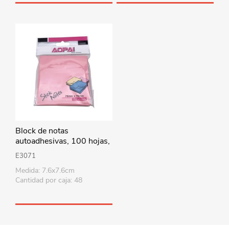
Block de notas
autoadhesivas, 100 hojas,
en bolsa, varios colores,
E3071
PACK x12
Medida: 7.6x7.6cm
Cantidad por caja: 48