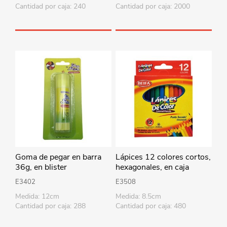
Cantidad por caja: 240
Cantidad por caja: 2000
Goma de pegar en barra
Lápices 12 colores cortos,
36g, en blister
hexagonales, en caja
BEIFA
E3402
E3508
Medida: 12cm
Medida: 8.5cm
Cantidad por caja: 288
Cantidad por caja: 480