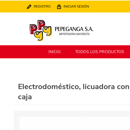
REGISTRO
INICIAR SESIÓN
INICIO
TODOS LOS PRODUCTOS
Berlina
Filippo
Electrodoméstico, licuadora con
caja
MATPack
XALINGO
Alklin
Winning Star