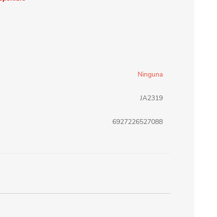
erlina Travel
mom
RAINHA
Maxeb
Ninguna
oofix
BEIFA
JA2319
6927226527088
estway
Jilong
T&G
Armoric
m