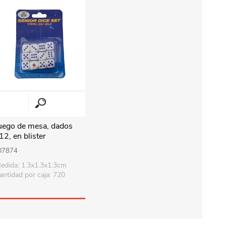
uego de mesa, dados
12, en blister
U7874
edida: 1.3x1.3x1.3cm
antidad por caja: 720