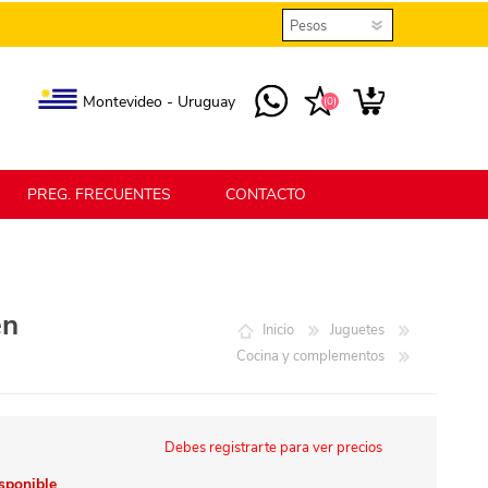
Montevideo - Uruguay
(0)
PREG. FRECUENTES
CONTACTO
elmax
Berlina Home
en
Inicio
Juguetes
Cocina y complementos
erlina Home Jardín
Berlina Home Textil
Debes registrarte para ver precios
KLGO
SHPLAST
isponible