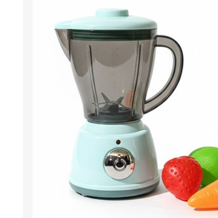
Berlina Air
GPLAST
BERLINA GLASS
GALA
Berlina Home Muebles
Berlina Outdoor
HOCO
PILTUR
KEMEI
Beauty Angel
Ninguna
Sote