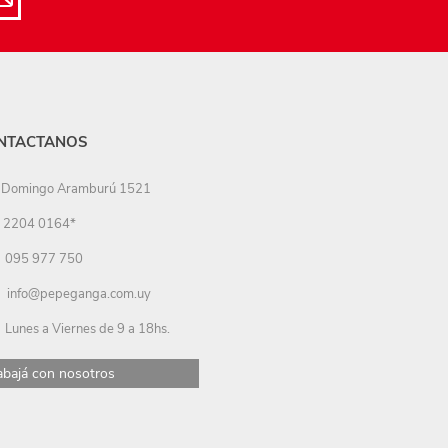
NTACTANOS
Domingo Aramburú 1521
2204 0164*
095 977 750
info@pepeganga.com.uy
Lunes a Viernes de 9 a 18hs.
abajá con nosotros