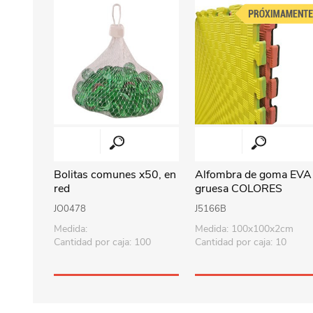
Bolitas comunes x50, en
Alfombra de goma EVA
red
gruesa COLORES
SURTIDOS
JO0478
J5166B
Medida:
Medida: 100x100x2cm
Cantidad por caja: 100
Cantidad por caja: 10