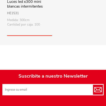
Luces led x300 mini
blancas intermitentes
220V 3metros, en caja
HE1531
Medida: 300cm
Cantidad por caja: 100
Suscribite a nuestro Newsletter