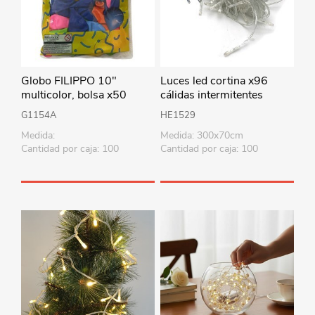
Globo FILIPPO 10"
Luces led cortina x96
multicolor, bolsa x50
cálidas intermitentes
220V 3metros x70cm, en
G1154A
HE1529
caja
Medida:
Medida: 300x70cm
Cantidad por caja: 100
Cantidad por caja: 100