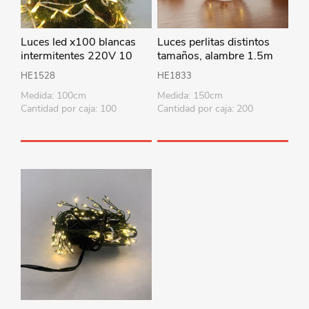
Luces led x100 blancas
Luces perlitas distintos
intermitentes 220V 10
tamaños, alambre 1.5m
metros en caja
2AA en caja
HE1528
HE1833
Medida: 100cm
Medida: 150cm
Cantidad por caja: 100
Cantidad por caja: 200