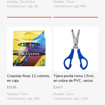
Medida: 25x14.5cm
Medida: 7.5cm
varios accesorios
Cantidad por caja: 48
Cantidad por caja: 960
Crayolas finas 12 colores,
Tijera punta roma 13cm,
en caja
en sobre de PVC, varios
colores
E0195
E1417
Medida: 7.5cm
Medida: 13cm
Cantidad por caja: 480
Cantidad por caja: 1200