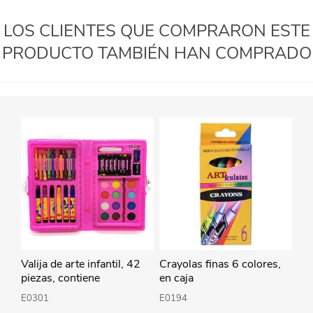
LOS CLIENTES QUE COMPRARON ESTE
PRODUCTO TAMBIÉN HAN COMPRADO
Valija de arte infantil, 42
Crayolas finas 6 colores,
piezas, contiene
en caja
marcadores, crayolas,
E0301
E0194
pasteles, acuarelas, y