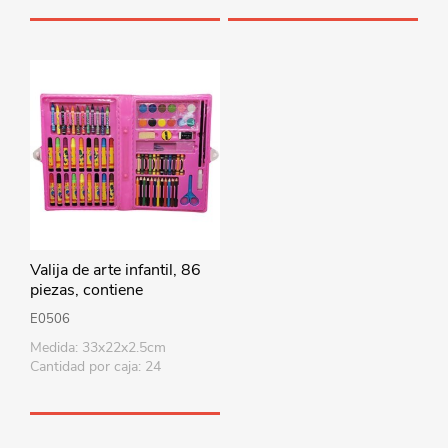
Valija de arte infantil, 86
piezas, contiene
marcadores, lápices,
E0506
crayolas, pasteles,
Medida: 33x22x2.5cm
acuarelas, y varios
Cantidad por caja: 24
accesorios