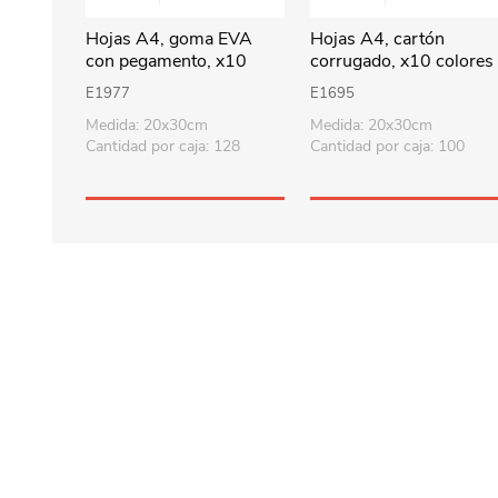
Hojas A4, goma EVA
Hojas A4, cartón
con pegamento, x10
corrugado, x10 colores
colores
E1977
E1695
Medida: 20x30cm
Medida: 20x30cm
Cantidad por caja: 128
Cantidad por caja: 100