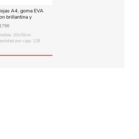
ojas A4, goma EVA
on brillantina y
egamento, x10 colores
1798
edida: 20x30cm
antidad por caja: 128