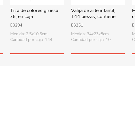
Tiza de colores gruesa
Valija de arte infantil,
H
x6, en caja
144 piezas, contiene
c
lápices de colores,
p
E3294
E3251
E
lápices negros,
Medida: 2.5x10.5cm
Medida: 34x23x8cm
M
marcadores, acuarelas,
Cantidad por caja: 144
Cantidad por caja: 10
C
pintura al agua, óleo
pastel, varios accesorios,
diseño dinosaurio