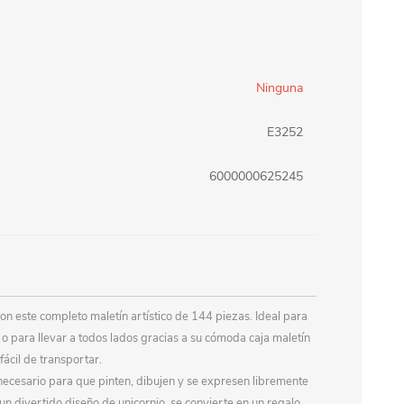
erlina Travel
mom
Ninguna
RAINHA
Maxeb
E3252
6000000625245
oofix
BEIFA
estway
Jilong
T&G
Armoric
con este completo maletín artístico de 144 piezas. Ideal para
 o para llevar a todos lados gracias a su cómoda caja maletín
fácil de transportar.
o necesario para que pinten, dibujen y se expresen libremente
un divertido diseño de unicornio, se convierte en un regalo