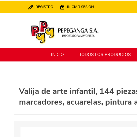
REGISTRO
INICIAR SESIÓN
INICIO
TODOS LOS PRODUCTOS
Berlina
Filippo
Valija de arte infantil, 144 piez
marcadores, acuarelas, pintura a
MATPack
XALINGO
Alklin
Winning Star