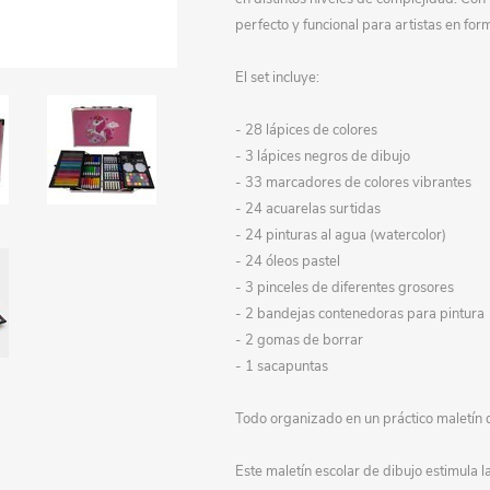
perfecto y funcional para artistas en for
Papeleria
Luncheras
Artículos personalizados
Accesorios cosmética
Mochilas y cartucheras
Escolares festivales
Indumentaria
Disfraces - Imitación
Farmacia
Oficina
El set incluye:
Ferretería y camping
Gorros y sombreros
Expresión plástica
- 28 lápices de colores
- 3 lápices negros de dibujo
Generales
Valijas
Cuadernos, libretas, etc.
Banderas
- 33 marcadores de colores vibrantes
Gangas
Libros
- 24 acuarelas surtidas
- 24 pinturas al agua (watercolor)
Decoración
Escolares
Flores y plantas art.
- 24 óleos pastel
- 3 pinceles de diferentes grosores
Juguetes
Adornos
Juguetes Bebé
- 2 bandejas contenedoras para pintura
Mueblería
Cuadros / Portarretratos
Juegos de mesa
- 2 gomas de borrar
- 1 sacapuntas
Otoño / Invierno
Jardín
Muñecas, bebotes y acc.
Todo organizado en un práctico maletín d
Organización
Muebles y organizadores
Cocina y complementos
Oficina
Percheros y perchas
Belleza y maquillaje
Este maletín escolar de dibujo estimula l