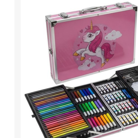
Berlina Air
GPLAST
BERLINA GLASS
GALA
Berlina Home Muebles
Berlina Outdoor
HOCO
PILTUR
KEMEI
Beauty Angel
Ninguna
Sote