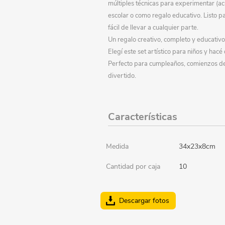
múltiples técnicas para experimentar (ac
Perfumería
Textil hogar
Pelotas
Dama
escolar o como regalo educativo. Listo pa
fácil de llevar a cualquier parte.
Repostería
Aromatizadores y velas
Deportes - Gimnasia
Caballero
Un regalo creativo, completo y educativo
Sorpresitas
Iluminación
Vehículos y pistas
Elegí este set artístico para niños y hac
Perfecto para cumpleaños, comienzos de 
Suministros p/fiesta
Relojes
Muñecos de acción
divertido.
Tecnología
Costura y manualidades
Herramientas
Audio
Uruguay
Revestimientos
Armas y juegos de policía
Accesorios
Características
Viaje
Didácticos
Parlantes
Medida
34x23x8cm
Todos los productos
Puzzles-Pizarras-Compus
Cantidad por caja
10
Arte y manualidades
Peluches
Descargar fotos
Animales y dinosaurios