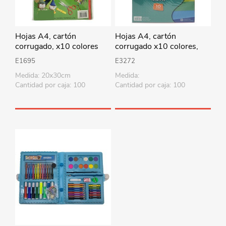
Hojas A4, cartón
Hojas A4, cartón
corrugado, x10 colores
corrugado x10 colores,
SOTE
E1695
E3272
Medida: 20x30cm
Medida:
Cantidad por caja: 100
Cantidad por caja: 100