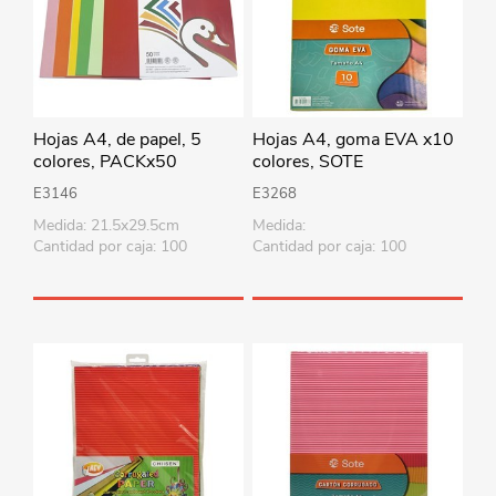
Hojas A4, de papel, 5
Hojas A4, goma EVA x10
colores, PACKx50
colores, SOTE
E3146
E3268
Medida: 21.5x29.5cm
Medida:
Cantidad por caja: 100
Cantidad por caja: 100