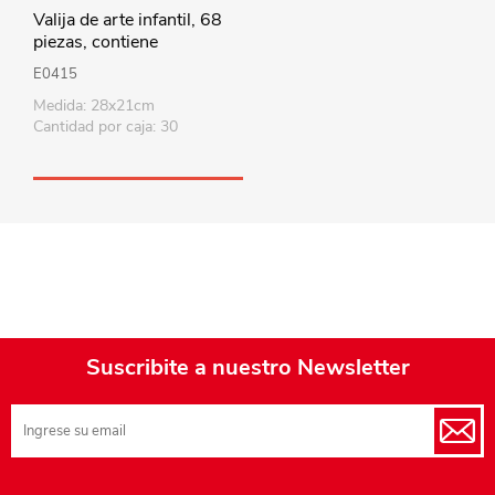
Valija de arte infantil, 68
piezas, contiene
marcadores, lápices,
E0415
crayolas, pasteles,
Medida: 28x21cm
acuarelas, y varios
Cantidad por caja: 30
accesorios
Suscribite a nuestro Newsletter