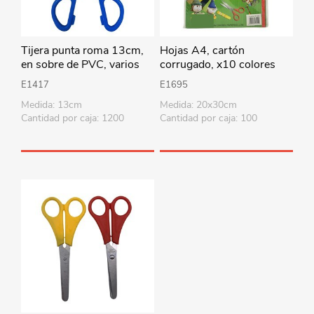
Tijera punta roma 13cm,
Hojas A4, cartón
en sobre de PVC, varios
corrugado, x10 colores
colores
E1417
E1695
Medida: 13cm
Medida: 20x30cm
Cantidad por caja: 1200
Cantidad por caja: 100