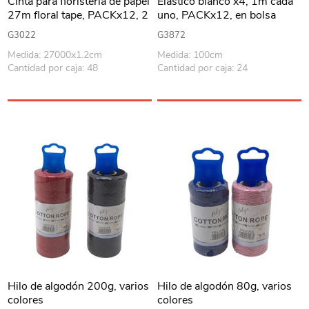
Cinta para floristería de papel
Elástico blanco x4, 1m cada
27m floral tape, PACKx12, 2
uno, PACKx12, en bolsa
colores
G3022
G3872
Medida: 27000x1.2cm
Medida: 100cm
Cantidad por caja: 48
Cantidad por caja: 24
Hilo de algodón 200g, varios
Hilo de algodón 80g, varios
colores
colores