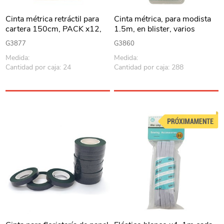
Cinta métrica retráctil para
Cinta métrica, para modista
cartera 150cm, PACK x12,
1.5m, en blister, varios
en blister
colores
G3877
G3860
Medida:
Medida:
Cantidad por caja: 24
Cantidad por caja: 288