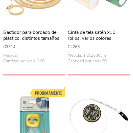
Bastidor para bordado de
Cinta de tela satén x10
plástico, distintos tamaños,
rollos, varios colores
PACK x7
G3314
G2263
Medida:
Medida: 1.2x2500cm
Cantidad por caja: 100
Cantidad por caja: 60