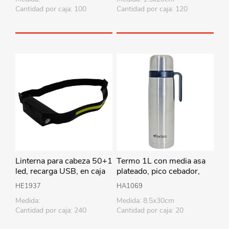
Cantidad por caja: 100
Cantidad por caja: 120
Linterna para cabeza 50+1
Termo 1L con media asa
led, recarga USB, en caja
plateado, pico cebador,
base antideslizante,
HE1937
HA1069
Berlina
Medida:
Medida: 8.5x30cm
Cantidad por caja: 240
Cantidad por caja: 20