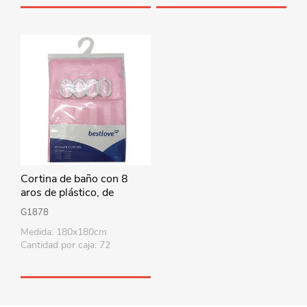
Cortina de baño con 8
aros de plástico, de
poliéster, varios colores,
G1878
en bolsa
Medida: 180x180cm
Cantidad por caja: 72