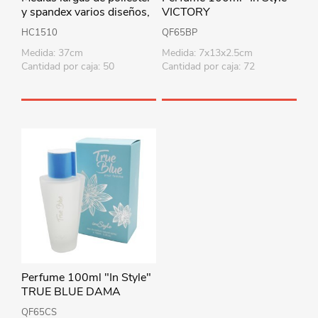
y spandex varios diseños,
VICTORY
PACK x12
HC1510
QF65BP
Medida: 37cm
Medida: 7x13x2.5cm
Cantidad por caja: 50
Cantidad por caja: 72
Perfume 100ml "In Style"
TRUE BLUE DAMA
QF65CS