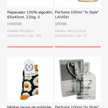
Repasador 100% algodón,
Perfume 100ml "In Style"
65x40cm, 220g, 3
LAVISH
modelos, Berlina by Teka
HA5050B
QF65BE
Medida: 65x40cm
Medida: 9x12x3.5cm
Cantidad por caja: 144
Cantidad por caja: 72
Medias largas de poliéster
Perfume 100ml "In Style"