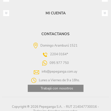
MI CUENTA
CONTACTANOS
Domingo Aramburú 1521
2204 0164*
095 977 750
info@pepeganga.com.uy
Lunes a Viernes de 9 a 18hs.
Trabajá con nosotros
Copyright ® 2026 Pepeganga S.A.. - RUT 214047730016 -