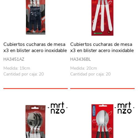
Cubiertos cucharas de mesa
Cubiertos cucharas de mesa
x3 en blister acero inoxidable
x3 en blister acero inoxidable
AZUL, PIEMONTE
BLANCO, ELEGANCE
HA3451AZ
HA3436BL
MARTINAZZO
MARTINAZZO
Medida: 19cm
Medida: 20cm
Cantidad por caja: 20
Cantidad por caja: 20