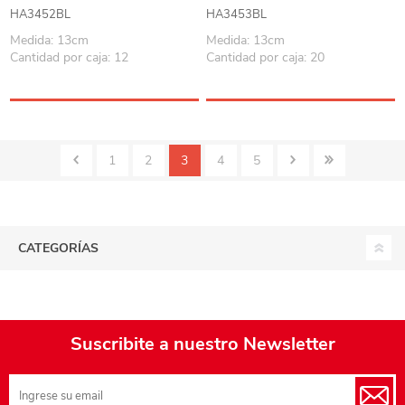
BLANCO, PIEMONTE
BLANCO, PIEMONTE
HA3452BL
HA3453BL
MARTINAZZO
MARTINAZZO
Medida: 13cm
Medida: 13cm
Cantidad por caja: 12
Cantidad por caja: 20
1
2
3
4
5
CATEGORÍAS
Suscribite a nuestro Newsletter