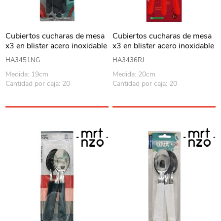
Cubiertos cucharas de mesa
Cubiertos cucharas de mesa
x3 en blister acero inoxidable
x3 en blister acero inoxidable
NEGRO, PIEMONTE
ROJO, ELEGANCE
HA3451NG
HA3436RJ
MARTINAZZO
MARTINAZZO
Medida: 19cm
Medida: 20cm
Cantidad por caja: 20
Cantidad por caja: 20