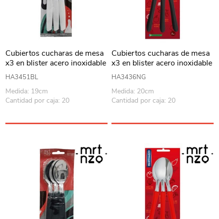
Cubiertos cucharas de mesa
Cubiertos cucharas de mesa
x3 en blister acero inoxidable
x3 en blister acero inoxidable
BLANCO, PIEMONTE
NEGRO, ELEGANCE
HA3451BL
HA3436NG
MARTINAZZO
MARTINAZZO
Medida: 19cm
Medida: 20cm
Cantidad por caja: 20
Cantidad por caja: 20