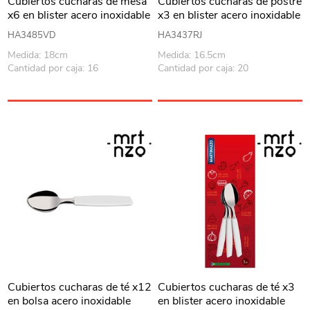
Cubiertos cucharas de mesa
Cubiertos cucharas de postre
x6 en blister acero inoxidable
x3 en blister acero inoxidable
VERDE, UNA MARTINAZZO
ROJO, ELEGANCE
HA3485VD
HA3437RJ
MARTINAZZO
Medida: 18cm
Medida: 16.5cm
Cantidad por caja: 16
Cantidad por caja: 20
Cubiertos cucharas de té x12
Cubiertos cucharas de té x3
en bolsa acero inoxidable
en blister acero inoxidable