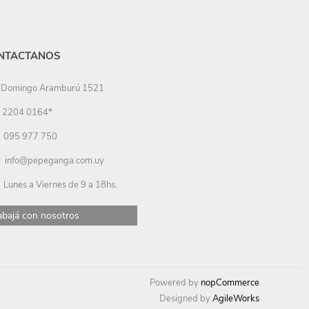
NTACTANOS
Domingo Aramburú 1521
2204 0164*
095 977 750
info@pepeganga.com.uy
Lunes a Viernes de 9 a 18hs.
abajá con nosotros
Powered by
nopCommerce
Designed by
AgileWorks