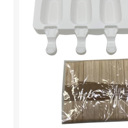
Berlina Air
GPLAST
BERLINA GLASS
GALA
Berlina Home Muebles
Berlina Outdoor
HOCO
PILTUR
KEMEI
Beauty Angel
Ninguna
Sote