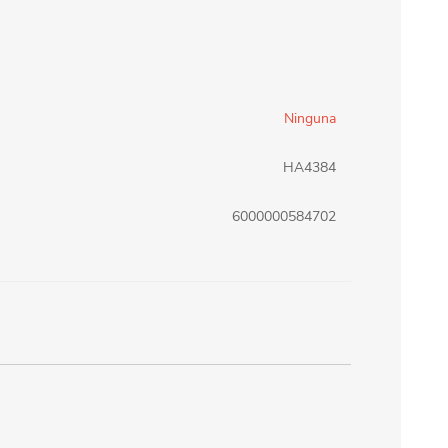
erlina Travel
mom
Ninguna
RAINHA
Maxeb
HA4384
oofix
BEIFA
6000000584702
estway
Jilong
T&G
Armoric