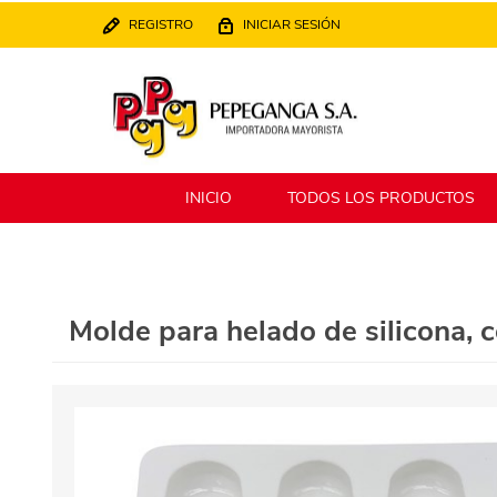
REGISTRO
INICIAR SESIÓN
INICIO
TODOS LOS PRODUCTOS
Berlina
Filippo
Molde para helado de silicona, c
MATPack
XALINGO
Alklin
Winning Star