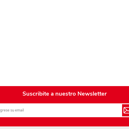
Playa y piscina
Juguetes para jardín
Rodados
Mobiliario-adornos-acces.
Instrumentos musicales
Casas,castillos y muebles
Amansaloco-spinner-
trompo
Ciencia
Suscribite a nuestro Newsletter
Juegos de salón
Bloques para armar