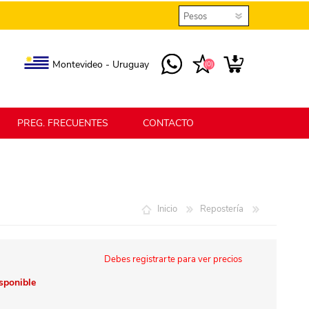
Montevideo - Uruguay
(0)
PREG. FRECUENTES
CONTACTO
elmax
Berlina Home
Inicio
Repostería
erlina Home Jardín
Berlina Home Textil
Debes registrarte para ver precios
isponible
KLGO
SHPLAST