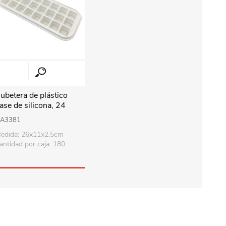
ubetera de plástico
ase de silicona, 24
ielos, en bolsa
A3381
edida: 26x11x2.5cm
antidad por caja: 180