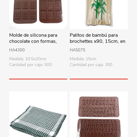
Molde de silicona para
Palitos de bambú para
chocolate con formas,
brochettes x90, 15cm, en
varios diseños
bolsa
HA4300
HA5075
Medida: 10.5x20cm
Medida: 15cm
Cantidad por caja: 500
Cantidad por caja: 300