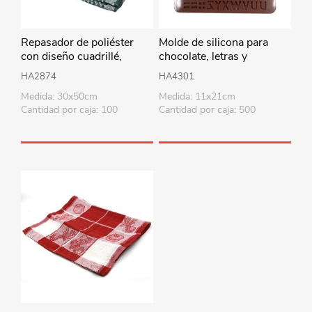
Repasador de poliéster
Molde de silicona para
con diseño cuadrillé,
chocolate, letras y
PACKx12, varios colores
números
HA2874
HA4301
Medida: 30x50cm
Medida: 11x21cm
Cantidad por caja: 100
Cantidad por caja: 500