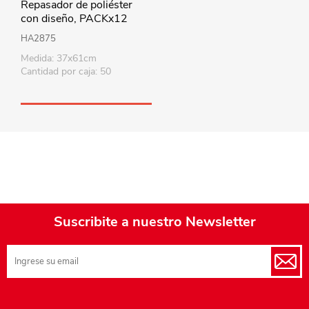
Repasador de poliéster
con diseño, PACKx12
varios colores
HA2875
Medida: 37x61cm
Cantidad por caja: 50
Suscribite a nuestro Newsletter