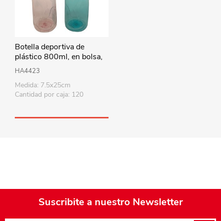
Botella deportiva de
plástico 800ml, en bolsa,
varios colores
HA4423
Medida: 7.5x25cm
Cantidad por caja: 120
Suscribite a nuestro Newsletter