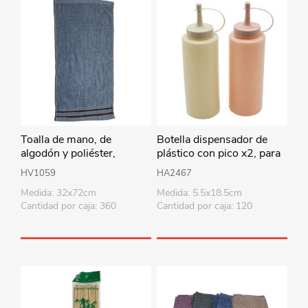
Toalla de mano, de
Botella dispensador de
algodón y poliéster,
plástico con pico x2, para
32x72cm, varios colores
salsas, en bolsa
HV1059
HA2467
Medida: 32x72cm
Medida: 5.5x18.5cm
Cantidad por caja: 360
Cantidad por caja: 120