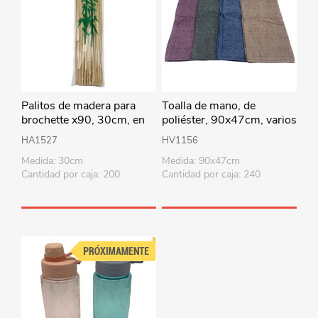
Palitos de madera para
Toalla de mano, de
brochette x90, 30cm, en
poliéster, 90x47cm, varios
bolsa
colores
HA1527
HV1156
Medida: 30cm
Medida: 90x47cm
Cantidad por caja: 200
Cantidad por caja: 240