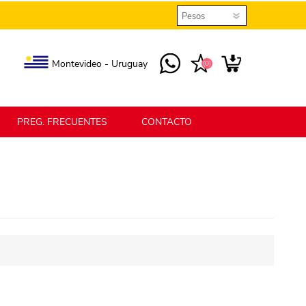
Montevideo - Uruguay
(0)
PREG. FRECUENTES
CONTACTO
elmax
Berlina Home
erlina Home Jardín
Berlina Home Textil
KLGO
SHPLAST