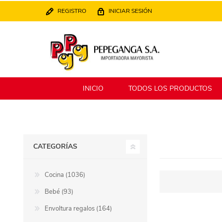
REGISTRO
INICIAR SESIÓN
INICIO
TODOS LOS PRODUCTOS
Berlina
Filippo
CATEGORÍAS
MATPack
XALINGO
Cocina (1036)
Bebé (93)
Alklin
Winning Star
Envoltura regalos (164)