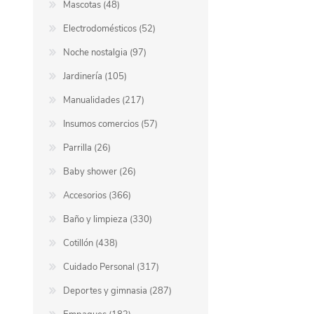
Mascotas (48)
Electrodomésticos (52)
Berlina Air
GPLAST
Noche nostalgia (97)
Jardinería (105)
BERLINA GLASS
GALA
Manualidades (217)
Insumos comercios (57)
Berlina Home Muebles
Berlina Outdoor
Parrilla (26)
Baby shower (26)
HOCO
PILTUR
Accesorios (366)
Baño y limpieza (330)
Cotillón (438)
KEMEI
Beauty Angel
Cuidado Personal (317)
Deportes y gimnasia (287)
Ninguna
Sote