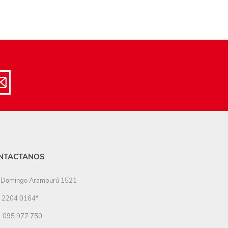
NTACTANOS
Domingo Aramburú 1521
2204 0164*
095 977 750