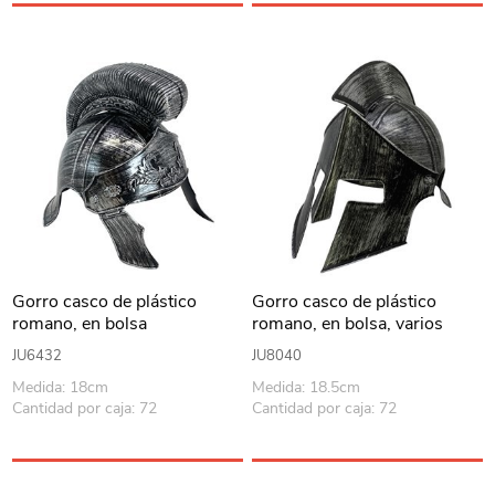
Gorro casco de plástico
Gorro casco de plástico
romano, en bolsa
romano, en bolsa, varios
colores
JU6432
JU8040
Medida: 18cm
Medida: 18.5cm
Cantidad por caja: 72
Cantidad por caja: 72