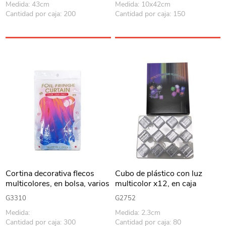
Medida: 43cm
Medida: 10x42cm
Cantidad por caja: 200
Cantidad por caja: 150
Cortina decorativa flecos
Cubo de plástico con luz
multicolores, en bolsa, varios
multicolor x12, en caja
colores
G3310
G2752
Medida:
Medida: 2.3cm
Cantidad por caja: 300
Cantidad por caja: 80