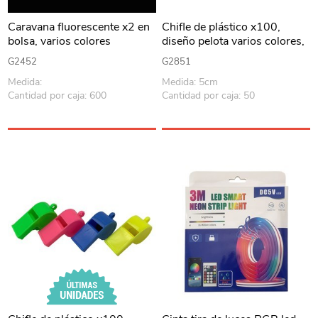
Caravana fluorescente x2 en
Chifle de plástico x100,
bolsa, varios colores
diseño pelota varios colores,
en bolsa
G2452
G2851
Medida:
Medida: 5cm
Cantidad por caja: 600
Cantidad por caja: 50