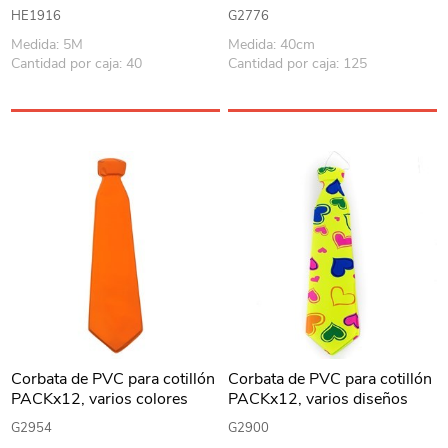
para exterior, neón con
HE1916
G2776
música, en caja
Medida: 5M
Medida: 40cm
Cantidad por caja: 40
Cantidad por caja: 125
Corbata de PVC para cotillón
Corbata de PVC para cotillón
PACKx12, varios colores
PACKx12, varios diseños
G2954
G2900