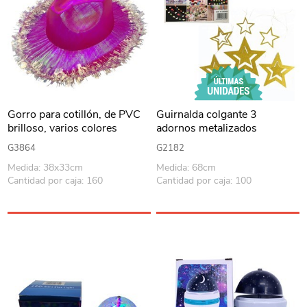
Gorro para cotillón, de PVC
Guirnalda colgante 3
brilloso, varios colores
adornos metalizados
PACKx12, colores surtidos
G3864
G2182
Medida: 38x33cm
Medida: 68cm
Cantidad por caja: 160
Cantidad por caja: 100