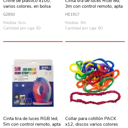
Chifle de plástico x100,
Cinta tira de luces RGB led,
varios colores, en bolsa
3m con control remoto, apta
para exterior, neón con
G2850
HE1917
música, en caja
Medida: 5cm
Medida: 3M
Cantidad por caja: 50
Cantidad por caja: 60
Cinta tira de luces RGB led,
Collar para cotillón PACK
5m con control remoto, apta
x12, discos varios colores