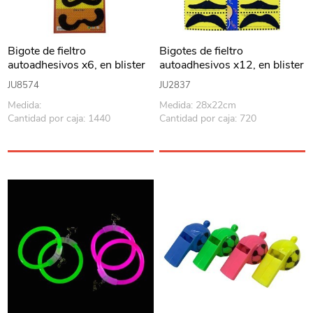
Bigote de fieltro
Bigotes de fieltro
autoadhesivos x6, en blister
autoadhesivos x12, en blister
JU8574
JU2837
Medida:
Medida: 28x22cm
Cantidad por caja: 1440
Cantidad por caja: 720