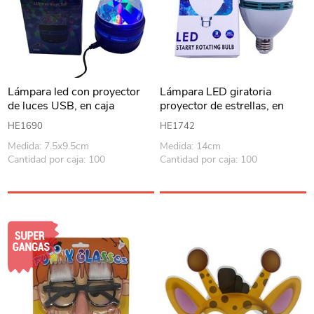
Lámpara led con proyector
Lámpara LED giratoria
de luces USB, en caja
proyector de estrellas, en
caja
HE1690
HE1742
Medida: 7.5x9.5cm
Medida: 14cm
Cantidad por caja: 100
Cantidad por caja: 100