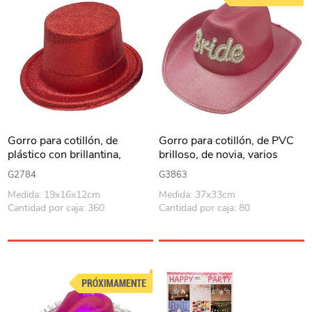
Gorro para cotillón, de
Gorro para cotillón, de PVC
plástico con brillantina,
brilloso, de novia, varios
varios colores
colores
G2784
G3863
Medida: 19x16x12cm
Medida: 37x33cm
Cantidad por caja: 360
Cantidad por caja: 80