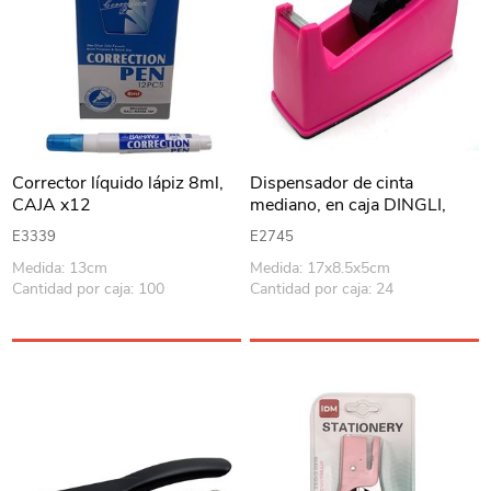
Corrector líquido lápiz 8ml,
Dispensador de cinta
CAJA x12
mediano, en caja DINGLI,
varios colores
E3339
E2745
Medida: 13cm
Medida: 17x8.5x5cm
Cantidad por caja: 100
Cantidad por caja: 24