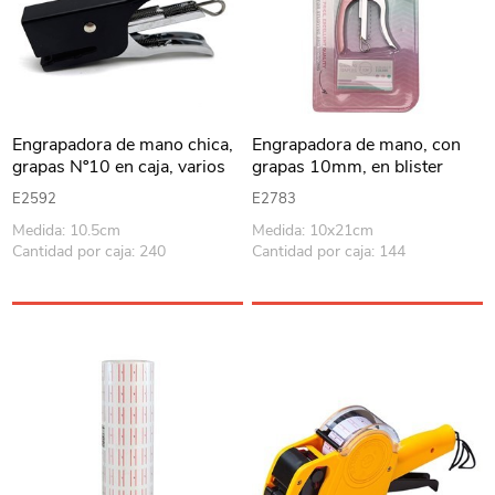
Engrapadora de mano chica,
Engrapadora de mano, con
grapas Nº10 en caja, varios
grapas 10mm, en blister
colores
varios colores
E2592
E2783
Medida: 10.5cm
Medida: 10x21cm
Cantidad por caja: 240
Cantidad por caja: 144