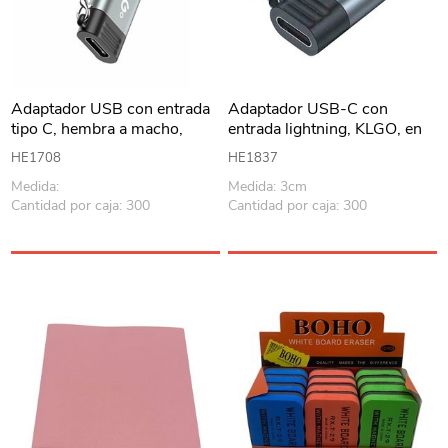
Adaptador USB con entrada
Adaptador USB-C con
tipo C, hembra a macho,
entrada lightning, KLGO, en
KLGO en caja
caja
HE1708
HE1837
Medida:
Medida: 3cm
Cantidad por caja: 300
Cantidad por caja: 300