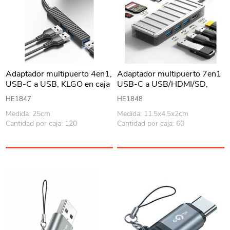
Adaptador multipuerto 4en1,
Adaptador multipuerto 7en1
USB-C a USB, KLGO en caja
USB-C a USB/HDMI/SD,
KLGO en caja
HE1847
HE1848
Medida: 25cm
Medida: 11.5x4.5x2cm
Cantidad por caja: 120
Cantidad por caja: 60