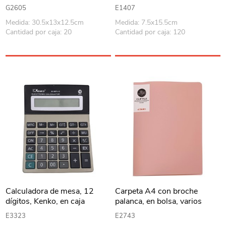
funciones, doble display, con
G2605
E1407
tapa, en caja 2 colores
Medida: 30.5x13x12.5cm
Medida: 7.5x15.5cm
Cantidad por caja: 20
Cantidad por caja: 120
Calculadora de mesa, 12
Carpeta A4 con broche
dígitos, Kenko, en caja
palanca, en bolsa, varios
colores
E3323
E2743