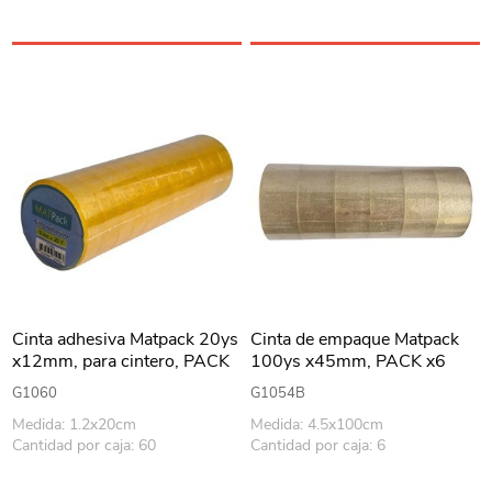
Cinta adhesiva Matpack 20ys
Cinta de empaque Matpack
x12mm, para cintero, PACK
100ys x45mm, PACK x6
x12 rollos
rollos, TRANSPARENTE
G1060
G1054B
Medida: 1.2x20cm
Medida: 4.5x100cm
Cantidad por caja: 60
Cantidad por caja: 6