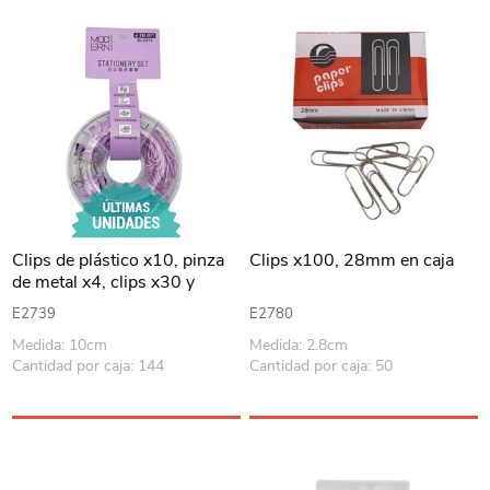
Clips de plástico x10, pinza
Clips x100, 28mm en caja
de metal x4, clips x30 y
chinches x20, DINGLI, en
E2739
E2780
caja de plástico, colores
Medida: 10cm
Medida: 2.8cm
pasteles
Cantidad por caja: 144
Cantidad por caja: 50