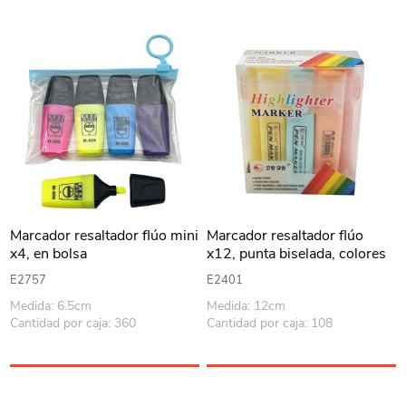
Marcador resaltador flúo mini
Marcador resaltador flúo
x4, en bolsa
x12, punta biselada, colores
pasteles, en estuche PVC
E2757
E2401
Medida: 6.5cm
Medida: 12cm
Cantidad por caja: 360
Cantidad por caja: 108