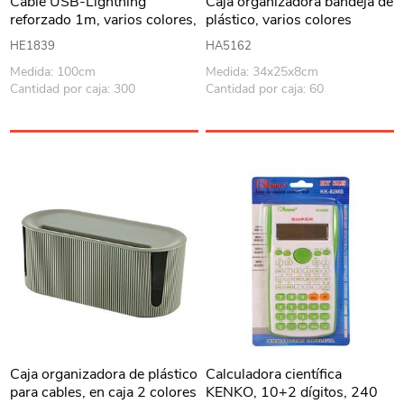
Cable USB-Lightning
Caja organizadora bandeja de
reforzado 1m, varios colores,
plástico, varios colores
KLGO, en caja
HE1839
HA5162
Medida: 100cm
Medida: 34x25x8cm
Cantidad por caja: 300
Cantidad por caja: 60
Caja organizadora de plástico
Calculadora científica
para cables, en caja 2 colores
KENKO, 10+2 dígitos, 240