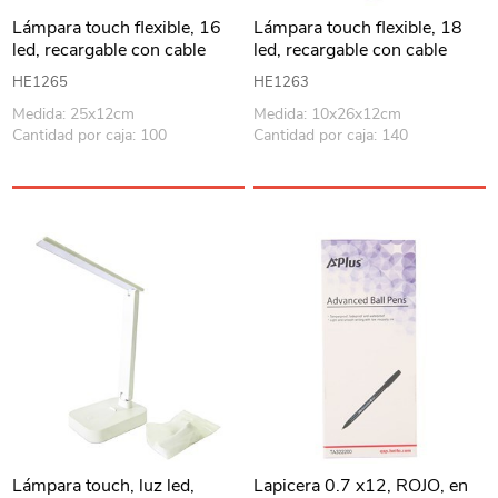
Lámpara touch flexible, 16
Lámpara touch flexible, 18
led, recargable con cable
led, recargable con cable
USB, con pinza, en caja,
USB, en caja, varios colores
HE1265
HE1263
varios colores
Medida: 25x12cm
Medida: 10x26x12cm
Cantidad por caja: 100
Cantidad por caja: 140
Lámpara touch, luz led,
Lapicera 0.7 x12, ROJO, en