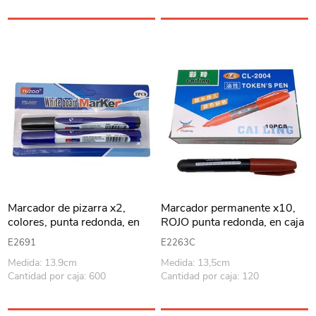
Marcador de pizarra x2,
Marcador permanente x10,
colores, punta redonda, en
ROJO punta redonda, en caja
blister
E2691
E2263C
Medida: 13.9cm
Medida: 13,5cm
Cantidad por caja: 600
Cantidad por caja: 120