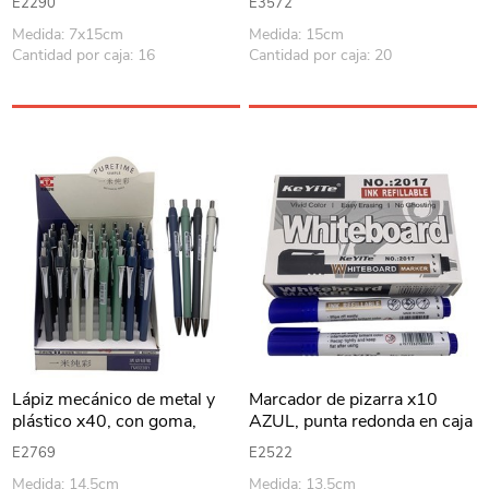
E2290
E3572
Medida: 7x15cm
Medida: 15cm
Cantidad por caja: 16
Cantidad por caja: 20
Lápiz mecánico de metal y
Marcador de pizarra x10
plástico x40, con goma,
AZUL, punta redonda en caja
punta 0.5mm, en caja
E2769
E2522
Medida: 14.5cm
Medida: 13.5cm