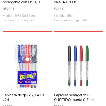
recargable con USB, 3
caja, A+PLUS
niveles, en caja
HE2091
E2131
Medida: 9.5x40x12cm
Medida: 15cm
Cantidad por caja: 60
Cantidad por caja: 144
Lapicera de gel x6, PACK
Lapicera semigel x50,
x24
SURTIDO, punta 0.7, en
frasco de plástico, BEIFA