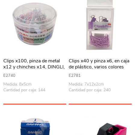
Clips x100, pinza de metal
Clips x40 y pinza x6, en caja
x12 y chinches x14, DINGLI,
de plástico, varios colores
en caja
E2740
E2781
Medida: 8x5cm
Medida: 7x12x2cm
Cantidad por caja: 144
Cantidad por caja: 240