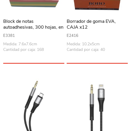
Block de notas
Borrador de goma EVA,
autoadhesivas, 300 hojas, en
CAJA x12
bolsa
E3381
E2416
Medida: 7.6x7.6cm
Medida: 10.2x5cm
Cantidad por caja: 168
Cantidad por caja: 40