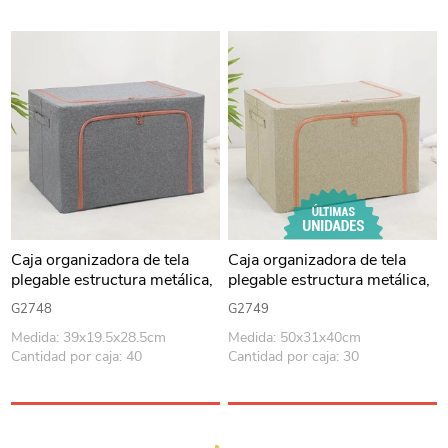
Caja organizadora de tela
Caja organizadora de tela
plegable estructura metálica,
plegable estructura metálica,
con 2 cierres, varios colores
con 2 cierres, varios colores
G2748
G2749
Medida: 39x19.5x28.5cm
Medida: 50x31x40cm
Cantidad por caja: 40
Cantidad por caja: 30