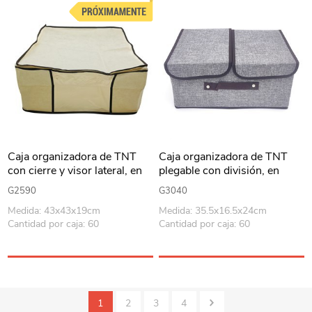
Caja organizadora de TNT
Caja organizadora de TNT
con cierre y visor lateral, en
plegable con división, en
bolsa
bolsa, varios colores
G2590
G3040
Medida: 43x43x19cm
Medida: 35.5x16.5x24cm
Cantidad por caja: 60
Cantidad por caja: 60
1
2
3
4