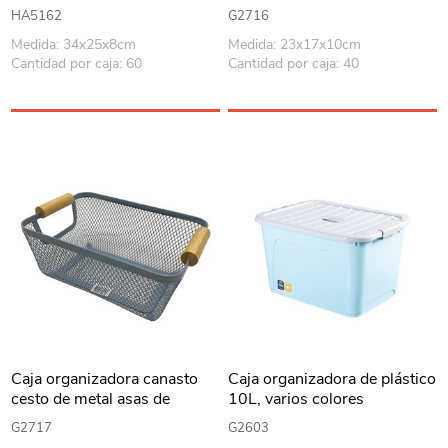
madera, varios colores
HA5162
G2716
Medida: 34x25x8cm
Medida: 23x17x10cm
Cantidad por caja: 60
Cantidad por caja: 40
Caja organizadora canasto
Caja organizadora de plástico
cesto de metal asas de
10L, varios colores
madera, varios colores
G2717
G2603