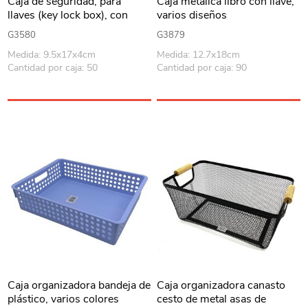
Caja de seguridad, para
Caja metálica libro con llave,
llaves (key lock box), con
varios diseños
combinación, se puede
G3580
G3879
amurar a la pared o
Medida: 9.5x17x4cm
Medida: 12.7x18cm
enganchar, en caja
Cantidad por caja: 50
Cantidad por caja: 90
Caja organizadora bandeja de
Caja organizadora canasto
plástico, varios colores
cesto de metal asas de