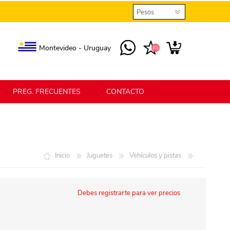
Montevideo - Uruguay
(0)
PREG. FRECUENTES
CONTACTO
elmax
Berlina Home
Inicio
Juguetes
Vehículos y pistas
erlina Home Jardín
Berlina Home Textil
Debes registrarte para ver precios
KLGO
SHPLAST