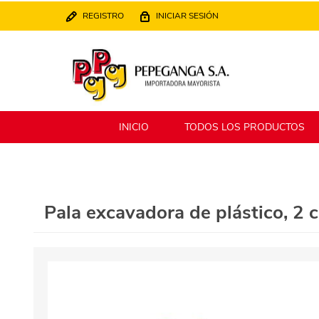
REGISTRO
INICIAR SESIÓN
INICIO
TODOS LOS PRODUCTOS
Berlina
Filippo
Pala excavadora de plástico, 2 
MATPack
XALINGO
Alklin
Winning Star