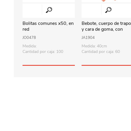
Bolitas comunes x50, en
Bebote, cuerpo de trap
red
y cara de goma, con
sonido 40cm, varios
JO0478
JA1904
colores en bolsa
Medida:
Medida: 40cm
Cantidad por caja: 100
Cantidad por caja: 60