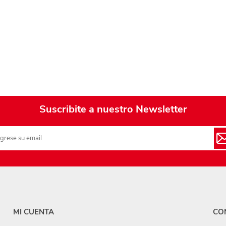
Playa y piscina
Juguetes para jardín
Rodados
Mobiliario-adornos-acces.
Instrumentos musicales
Casas,castillos y muebles
Suscribite a nuestro Newsletter
Amansaloco-spinner-
trompo
Ciencia
Juegos de salón
Bloques para armar
MI CUENTA
CO