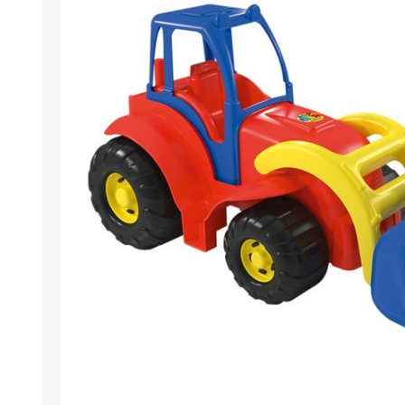
Berlina Air
GPLAST
BERLINA GLASS
GALA
Berlina Home Muebles
Berlina Outdoor
HOCO
PILTUR
KEMEI
Beauty Angel
Ninguna
Sote