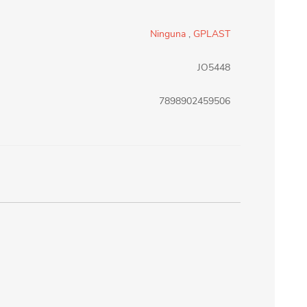
erlina Travel
mom
Ninguna
,
GPLAST
JO5448
RAINHA
Maxeb
7898902459506
oofix
BEIFA
estway
Jilong
T&G
Armoric