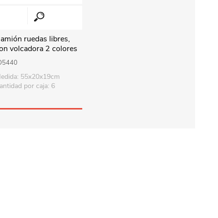
amión ruedas libres,
on volcadora 2 colores
O5440
edida: 55x20x19cm
antidad por caja: 6