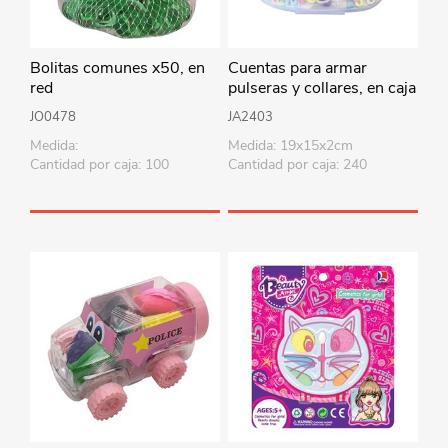
Bolitas comunes x50, en
Cuentas para armar
red
pulseras y collares, en caja
de plástico
JO0478
JA2403
Medida:
Medida: 19x15x2cm
Cantidad por caja: 100
Cantidad por caja: 240