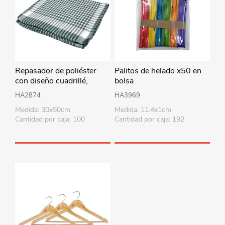
Repasador de poliéster
Palitos de helado x50 en
con diseño cuadrillé,
bolsa
PACKx12, varios colores
HA2874
HA3969
Medida: 30x50cm
Medida: 11.4x1cm
Cantidad por caja: 100
Cantidad por caja: 192