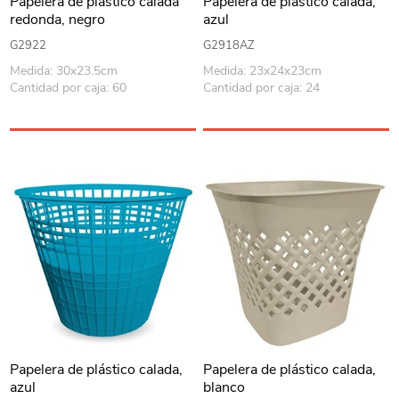
Papelera de plástico calada
Papelera de plástico calada,
redonda, negro
azul
G2922
G2918AZ
Medida: 30x23.5cm
Medida: 23x24x23cm
Cantidad por caja: 60
Cantidad por caja: 24
Papelera de plástico calada,
Papelera de plástico calada,
azul
blanco