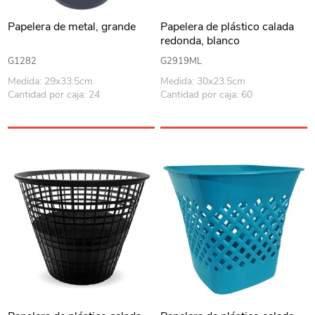
Papelera de metal, grande
Papelera de plástico calada
redonda, blanco
G1282
G2919ML
Medida: 29x33.5cm
Medida: 30x23.5cm
Cantidad por caja: 24
Cantidad por caja: 60