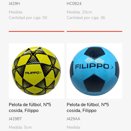
varios diseños
J429H
HC0824
Medida:
Medida: 20cm
Cantidad por caja: 50
Cantidad por caja: 36
Pelota de fútbol, Nº5
Pelota de fútbol, Nº5
cosida, Filippo
cosida, Filippo
J429BT
J429AA
Medida: 5cm
Medida: