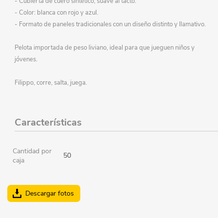
- Cubierta de cuero sintético, suave al tacto.
- Color: blanca con rojo y azul.
- Formato de paneles tradicionales con un diseño distinto y llamativo.
Pelota importada de peso liviano, ideal para que jueguen niños y
jóvenes.
Filippo, corre, salta, juega.
Características
Cantidad por
50
caja
Descargar fotos