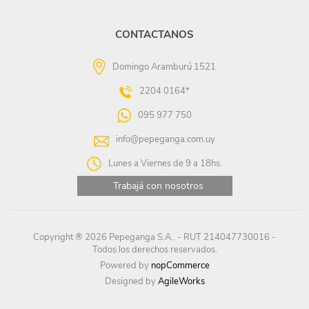
CONTACTANOS
Domingo Aramburú 1521
2204 0164*
095 977 750
info@pepeganga.com.uy
Lunes a Viernes de 9 a 18hs.
Trabajá con nosotros
Copyright ® 2026 Pepeganga S.A.. - RUT 214047730016 -
Todos los derechos reservados.
Powered by
nopCommerce
Designed by
AgileWorks