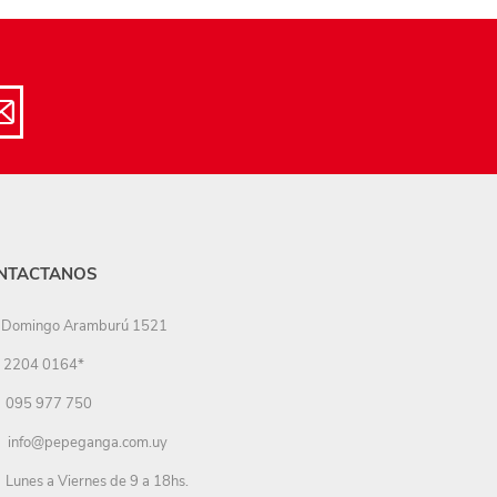
NTACTANOS
Domingo Aramburú 1521
2204 0164*
095 977 750
info@pepeganga.com.uy
Lunes a Viernes de 9 a 18hs.