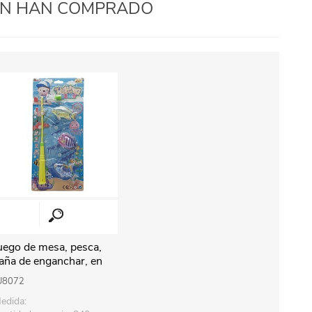
IÉN HAN COMPRADO
uego de mesa, pesca,
aña de enganchar, en
lister
U8072
edida: