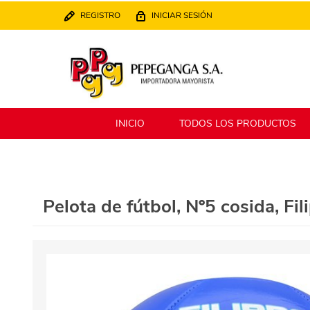
REGISTRO
INICIAR SESIÓN
INICIO
TODOS LOS PRODUCTOS
Berlina
Filippo
Pelota de fútbol, Nº5 cosida, Fil
MATPack
XALINGO
Alklin
Winning Star