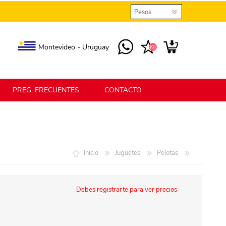
Montevideo - Uruguay
(0)
PREG. FRECUENTES
CONTACTO
elmax
Berlina Home
Inicio
Juguetes
Pelotas
erlina Home Jardín
Berlina Home Textil
Debes registrarte para ver precios
KLGO
SHPLAST