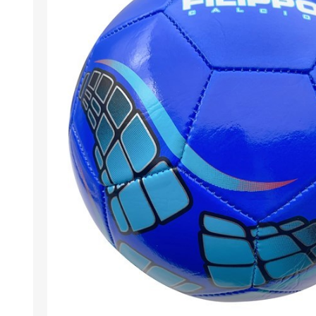
Berlina Air
GPLAST
BERLINA GLASS
GALA
Berlina Home Muebles
Berlina Outdoor
HOCO
PILTUR
KEMEI
Beauty Angel
Ninguna
Sote