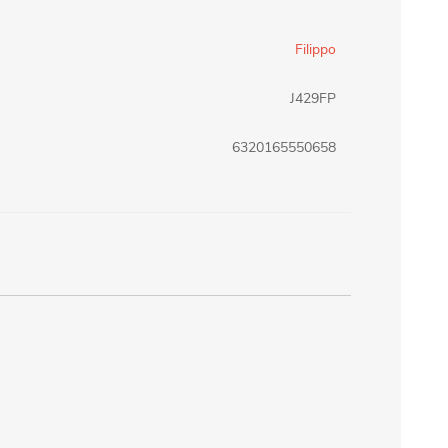
erlina Travel
mom
Filippo
J429FP
RAINHA
Maxeb
6320165550658
oofix
BEIFA
estway
Jilong
T&G
Armoric