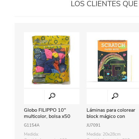
LOS CLIENTES QU
Globo FILIPPO 10"
Láminas para colorear
multicolor, bolsa x50
block mágico con
raspador, diseños
G1154A
JU7091
surtidos
Medida:
Medida: 20x28cm