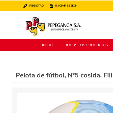
REGISTRO
INICIAR SESIÓN
INICIO
TODOS LOS PRODUCTOS
Berlina
Filippo
Pelota de fútbol, Nº5 cosida, Fil
MATPack
XALINGO
Alklin
Winning Star