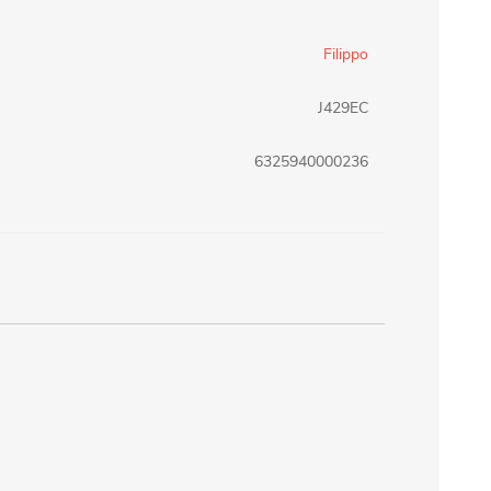
erlina Travel
mom
Filippo
J429EC
RAINHA
Maxeb
6325940000236
oofix
BEIFA
estway
Jilong
T&G
Armoric