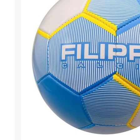
Berlina Air
GPLAST
BERLINA GLASS
GALA
Berlina Home Muebles
Berlina Outdoor
HOCO
PILTUR
KEMEI
Beauty Angel
Ninguna
Sote