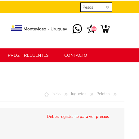
Montevideo - Uruguay
(0)
PREG. FRECUENTES
CONTACTO
elmax
Berlina Home
Inicio
Juguetes
Pelotas
erlina Home Jardín
Berlina Home Textil
Debes registrarte para ver precios
KLGO
SHPLAST