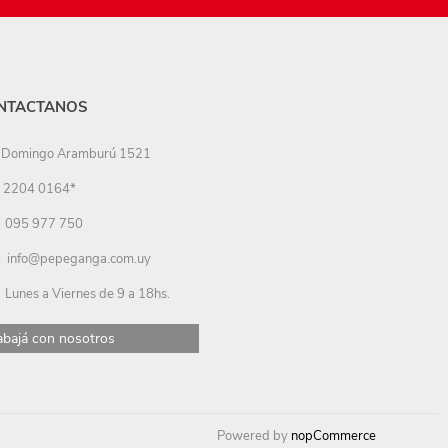
NTACTANOS
Domingo Aramburú 1521
2204 0164*
095 977 750
info@pepeganga.com.uy
Lunes a Viernes de 9 a 18hs.
abajá con nosotros
Powered by
nopCommerce