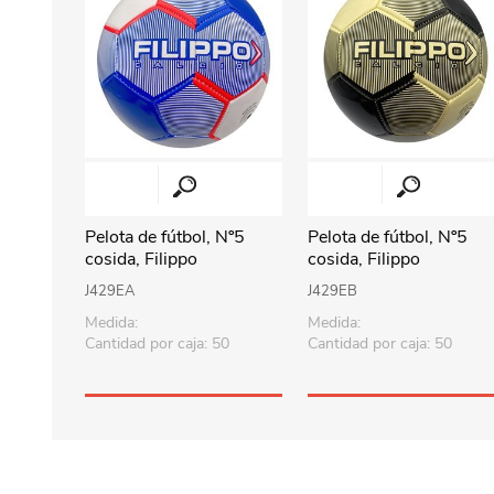
Pelota de fútbol, Nº5
Pelota de fútbol, Nº5
cosida, Filippo
cosida, Filippo
J429EA
J429EB
Medida:
Medida:
Cantidad por caja: 50
Cantidad por caja: 50