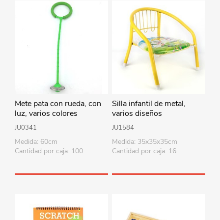
Mete pata con rueda, con
Silla infantil de metal,
luz, varios colores
varios diseños
JU0341
JU1584
Medida: 60cm
Medida: 35x35x35cm
Cantidad por caja: 100
Cantidad por caja: 16