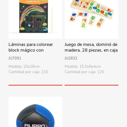
Láminas para colorear
Juego de mesa, dominó de
block mágico con
madera, 28 piezas, en caja
raspador, diseños surtidos
de madera, varios modelos
JU7091
JU2832
Medida: 20x28cm
Medida: 15.5x9x4cm
Cantidad por caja: 216
Cantidad por caja: 120