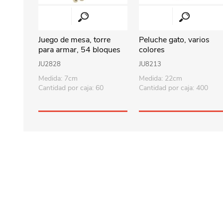
Juego de mesa, torre
Peluche gato, varios
para armar, 54 bloques
colores
de madera y 4 dados, en
JU2828
JU8213
caja
Medida: 7cm
Medida: 22cm
Cantidad por caja: 60
Cantidad por caja: 400