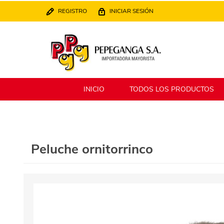
REGISTRO
INICIAR SESIÓN
INICIO
TODOS LOS PRODUCTOS
Berlina
Filippo
Peluche ornitorrinco
MATPack
XALINGO
Alklin
Winning Star