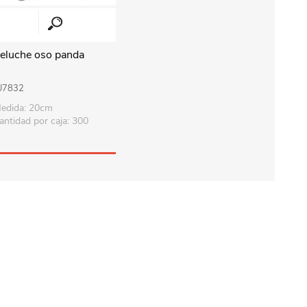
eluche oso panda
U7832
edida: 20cm
antidad por caja: 300