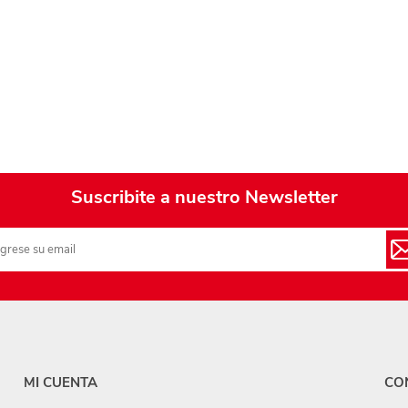
Playa y piscina
Juguetes para jardín
Rodados
Mobiliario-adornos-acces.
Instrumentos musicales
Casas,castillos y muebles
Suscribite a nuestro Newsletter
Amansaloco-spinner-
trompo
Ciencia
Juegos de salón
Bloques para armar
MI CUENTA
CO