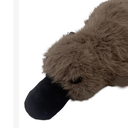
Berlina Air
GPLAST
BERLINA GLASS
GALA
Berlina Home Muebles
Berlina Outdoor
HOCO
PILTUR
KEMEI
Beauty Angel
Ninguna
Sote