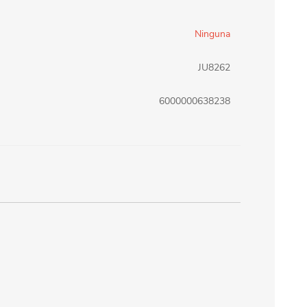
erlina Travel
mom
Ninguna
JU8262
RAINHA
Maxeb
6000000638238
oofix
BEIFA
estway
Jilong
T&G
Armoric