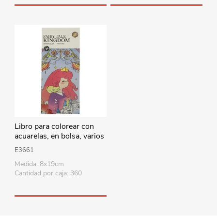
Libro para colorear con
acuarelas, en bolsa, varios
diseños
E3661
Medida: 8x19cm
Cantidad por caja: 360