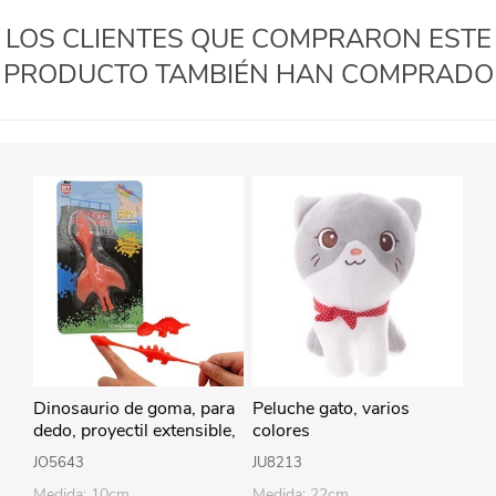
LOS CLIENTES QUE COMPRARON ESTE
PRODUCTO TAMBIÉN HAN COMPRADO
Dinosaurio de goma, para
Peluche gato, varios
dedo, proyectil extensible,
colores
en blister, varios colores
JO5643
JU8213
Medida: 10cm
Medida: 22cm