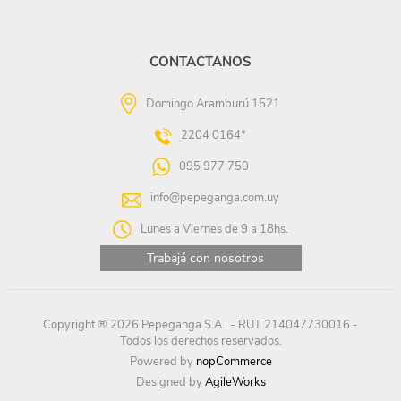
CONTACTANOS
Domingo Aramburú 1521
2204 0164*
095 977 750
info@pepeganga.com.uy
Lunes a Viernes de 9 a 18hs.
Trabajá con nosotros
Copyright ® 2026 Pepeganga S.A.. - RUT 214047730016 -
Todos los derechos reservados.
Powered by
nopCommerce
Designed by
AgileWorks