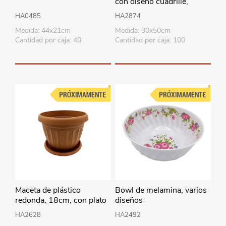
con diseño cuadrillé,
PACKx12, varios colores
HA0485
HA2874
Medida: 44x21cm
Medida: 30x50cm
Cantidad por caja: 40
Cantidad por caja: 100
Maceta de plástico
Bowl de melamina, varios
redonda, 18cm, con plato
diseños
HA2628
HA2492