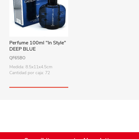
Perfume 100ml "In Style"
DEEP BLUE
QF65BO
Medida: 8.5x11x4.5cm
Cantidad por caja: 72