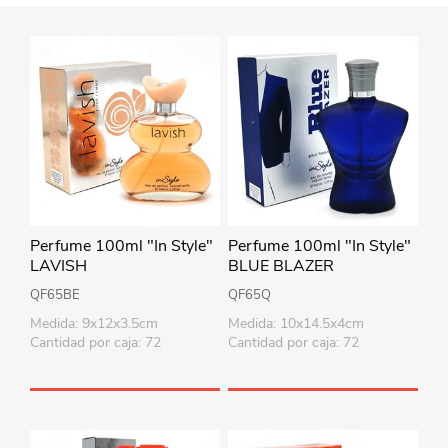
Perfume 100ml "In Style"
Perfume 100ml "In Style"
LAVISH
BLUE BLAZER
QF65BE
QF65Q
Medida: 9x12x3.5cm
Medida: 10x14.5x4cm
Cantidad por caja: 72
Cantidad por caja: 72