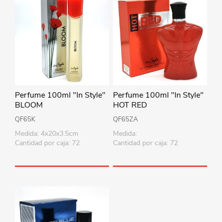
Perfume 100ml "In Style"
Perfume 100ml "In Style"
BLOOM
HOT RED
QF65K
QF65ZA
Medida: 4x20x3.5cm
Medida:
Cantidad por caja: 72
Cantidad por caja: 72