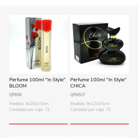
Perfume 100ml "In Style"
Perfume 100ml "In Style"
BLOOM
CHICA
QF65K
QF65CF
Medida: 4x20x3.5cm
Medida: 9x12x3.5cm
Cantidad por caja: 72
Cantidad por caja: 72