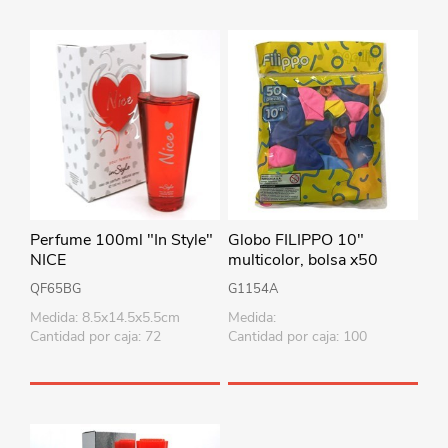
Perfume 100ml "In Style"
Globo FILIPPO 10"
NICE
multicolor, bolsa x50
QF65BG
G1154A
Medida: 8.5x14.5x5.5cm
Medida:
Cantidad por caja: 72
Cantidad por caja: 100