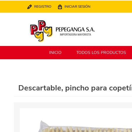
REGISTRO
INICIAR SESIÓN
INICIO
TODOS LOS PRODUCTOS
Berlina
Filippo
Descartable, pincho para copet
MATPack
XALINGO
Alklin
Winning Star