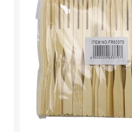
Berlina Air
GPLAST
BERLINA GLASS
GALA
Berlina Home Muebles
Berlina Outdoor
HOCO
PILTUR
KEMEI
Beauty Angel
Ninguna
Sote