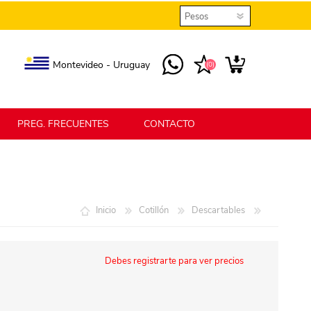
Montevideo - Uruguay
(0)
PREG. FRECUENTES
CONTACTO
elmax
Berlina Home
Inicio
Cotillón
Descartables
erlina Home Jardín
Berlina Home Textil
Debes registrarte para ver precios
KLGO
SHPLAST