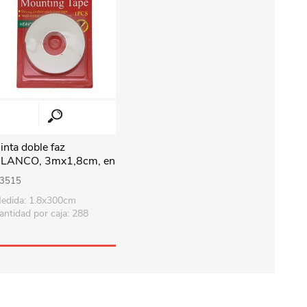
inta doble faz
LANCO, 3mx1,8cm, en
lister
3515
edida: 1.8x300cm
antidad por caja: 288