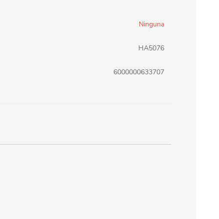
erlina Travel
mom
Ninguna
HA5076
RAINHA
Maxeb
6000000633707
oofix
BEIFA
estway
Jilong
T&G
Armoric