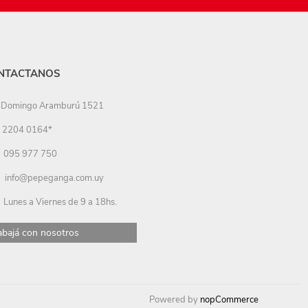
NTACTANOS
Domingo Aramburú 1521
2204 0164*
095 977 750
info@pepeganga.com.uy
Lunes a Viernes de 9 a 18hs.
abajá con nosotros
Powered by
nopCommerce