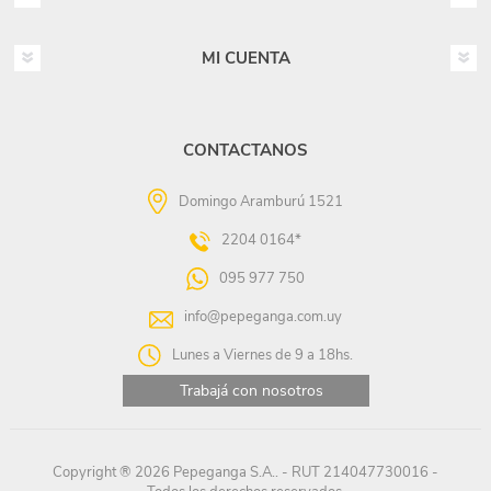
MI CUENTA
CONTACTANOS
Domingo Aramburú 1521
2204 0164*
095 977 750
info@pepeganga.com.uy
Lunes a Viernes de 9 a 18hs.
Trabajá con nosotros
Copyright ® 2026 Pepeganga S.A.. - RUT 214047730016 -