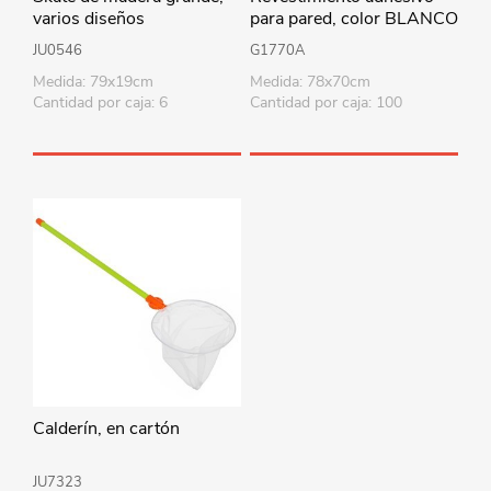
varios diseños
para pared, color BLANCO
JU0546
G1770A
Medida: 79x19cm
Medida: 78x70cm
Cantidad por caja: 6
Cantidad por caja: 100
Calderín, en cartón
JU7323