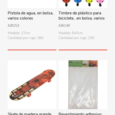
Pistola de agua, en bolsa,
Timbre de plástico para
varios colores
bicicleta , en bolsa, varios
colores
JU8153
JU6140
Medida: 17cm
Medida: 6x5cm
Cantidad por caja: 384
Cantidad por caja: 200
Skate de madera grande,
Revestimiento adhesivo