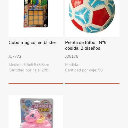
Cubo mágico, en blister
Pelota de fútbol, Nº5
cosida, 2 diseños
JU7772
JO5175
Medida: 5.5x5.5x5.5cm
Medida:
Cantidad por caja: 288
Cantidad por caja: 50