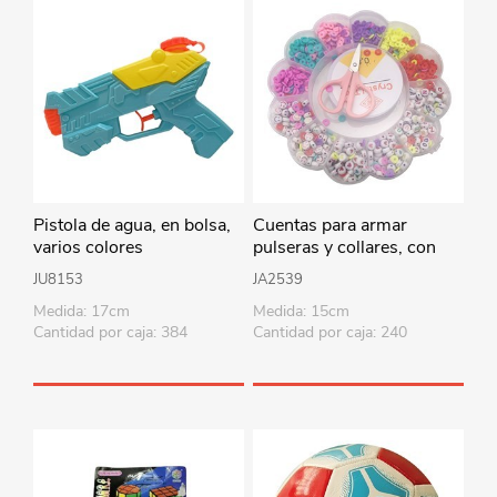
Pistola de agua, en bolsa,
Cuentas para armar
varios colores
pulseras y collares, con
accesorios, en caja de
JU8153
JA2539
plástico
Medida: 17cm
Medida: 15cm
Cantidad por caja: 384
Cantidad por caja: 240