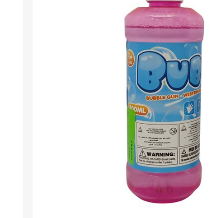
Berlina Air
GPLAST
BERLINA GLASS
GALA
Berlina Home Muebles
Berlina Outdoor
HOCO
PILTUR
KEMEI
Beauty Angel
Ninguna
Sote