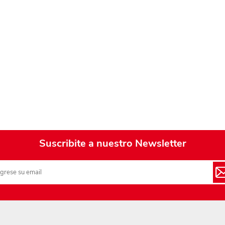
Playa y piscina
Juguetes para jardín
Rodados
Mobiliario-adornos-acces.
Instrumentos musicales
Casas,castillos y muebles
Amansaloco-spinner-
trompo
Suscribite a nuestro Newsletter
Ciencia
Juegos de salón
Bloques para armar