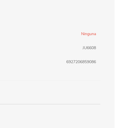
erlina Travel
mom
Ninguna
RAINHA
Maxeb
JU6608
oofix
BEIFA
6927206859086
estway
Jilong
T&G
Armoric