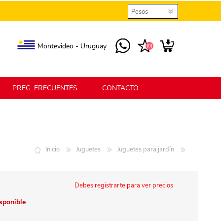
Montevideo - Uruguay
(0)
PREG. FRECUENTES
CONTACTO
elmax
Berlina Home
Inicio
Juguetes
Juguetes para jardín
erlina Home Jardín
Berlina Home Textil
Debes registrarte para ver precios
isponible
KLGO
SHPLAST