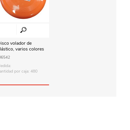
isco volador de
lástico, varios colores
U6542
edida:
antidad por caja: 480