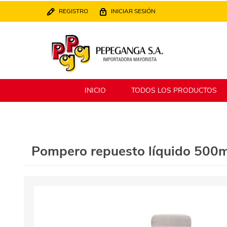
REGISTRO
INICIAR SESIÓN
INICIO
TODOS LOS PRODUCTOS
Berlina
Filippo
Pompero repuesto líquido 500m
MATPack
XALINGO
Alklin
Winning Star